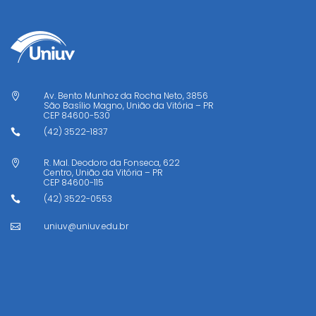
Av. Bento Munhoz da Rocha Neto, 3856

São Basílio Magno, União da Vitória – PR
CEP
84600-530
(42) 3522-1837

R. Mal. Deodoro da Fonseca, 622

Centro, União da Vitória – PR
CEP
84600-115
(42) 3522-0553

uniuv@uniuv.edu.br
