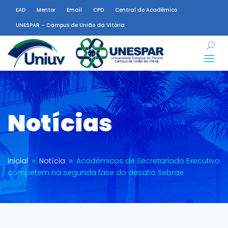
EAD
Mentor
Email
CPD
Central do Acadêmico
UNESPAR – Campus de União da Vitória
Notícias
Inicial
Notícia
Acadêmicos de Secretariado Executivo
9
9
competem na segunda fase do desafio Sebrae