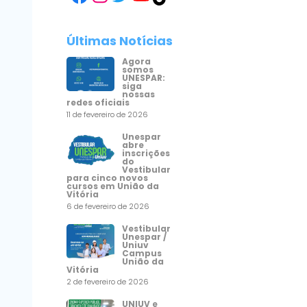
Últimas Notícias
Agora
somos
UNESPAR:
siga
nossas
redes oficiais
11 de fevereiro de 2026
Unespar
abre
inscrições
do
Vestibular
para cinco novos
cursos em União da
Vitória
6 de fevereiro de 2026
Vestibular
Unespar /
Uniuv
Campus
União da
Vitória
2 de fevereiro de 2026
UNIUV e