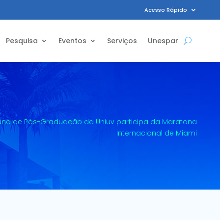
Acesso Rápido
Pesquisa
Eventos
Serviços
Unespar
uno de Pós-Graduação da Uniuv participa da Maratona
Internacional de Miami