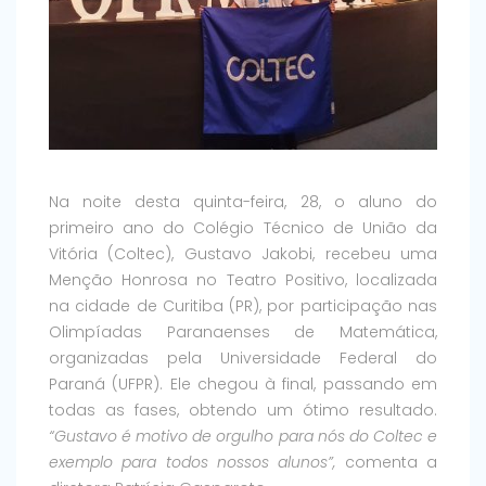
Na noite desta quinta-feira, 28, o aluno do
primeiro ano do Colégio Técnico de União da
Vitória (Coltec), Gustavo Jakobi, recebeu uma
Menção Honrosa no Teatro Positivo, localizada
na cidade de Curitiba (PR), por participação nas
Olimpíadas Paranaenses de Matemática,
organizadas pela Universidade Federal do
Paraná (UFPR). Ele chegou à final, passando em
todas as fases, obtendo um ótimo resultado.
“Gustavo é motivo de orgulho para nós do Coltec e
exemplo para todos nossos alunos”,
comenta a