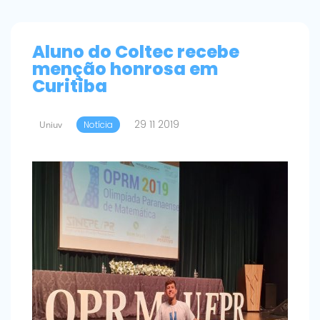
Aluno do Coltec recebe
menção honrosa em
Curitiba
29 11 2019
Uniuv
Notícia