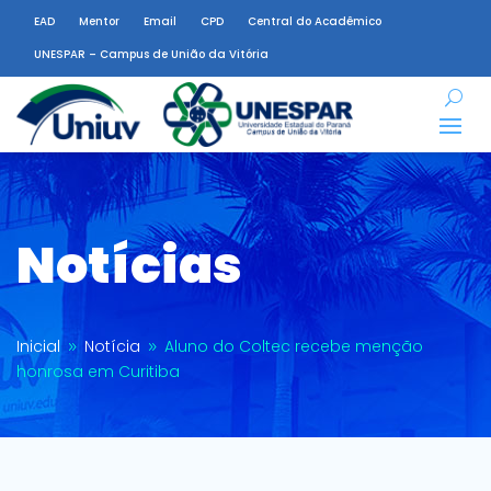
EAD
Mentor
Email
CPD
Central do Acadêmico
UNESPAR – Campus de União da Vitória
Notícias
Inicial
Notícia
Aluno do Coltec recebe menção
9
9
honrosa em Curitiba