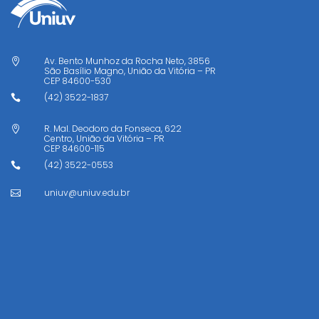
Av. Bento Munhoz da Rocha Neto, 3856

São Basílio Magno, União da Vitória – PR
CEP
84600-530
(42) 3522-1837

R. Mal. Deodoro da Fonseca, 622

Centro, União da Vitória – PR
CEP
84600-115
(42) 3522-0553

uniuv@uniuv.edu.br
