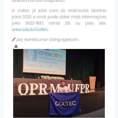
diretora Patrícia Gasparoto.
O Coltec já está com as matrículas abertas
para 2020 e você pode obter mais informações
pelo 3522-1837, ramal 215 ou pelo site:
uniuv.edu.br/coltec
por: Kamilla Lima- Doing Agexcom