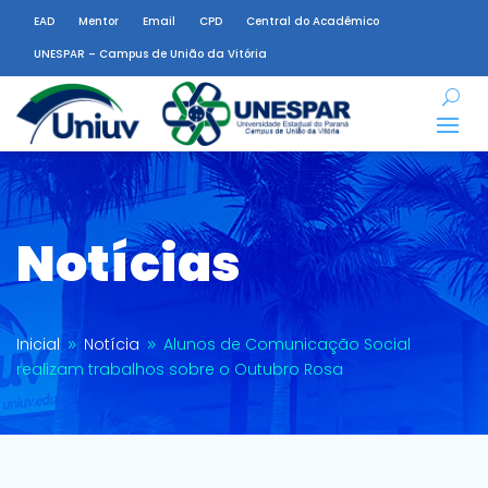
EAD
Mentor
Email
CPD
Central do Acadêmico
UNESPAR – Campus de União da Vitória
Notícias
Inicial
Notícia
Alunos de Comunicação Social
9
9
realizam trabalhos sobre o Outubro Rosa