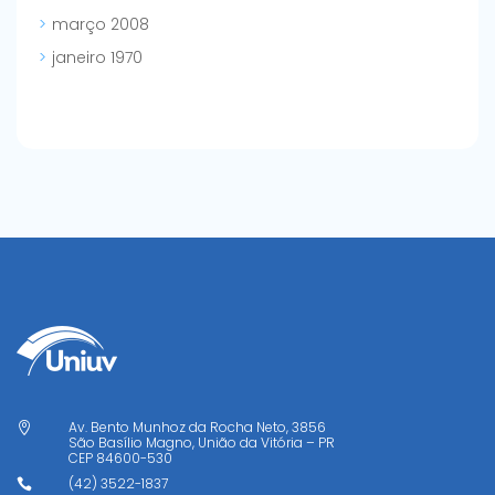
março 2008
janeiro 1970
Av. Bento Munhoz da Rocha Neto, 3856

São Basílio Magno, União da Vitória – PR
CEP
84600-530
(42) 3522-1837
