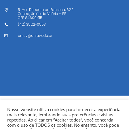
R. Mal. Deodoro da Fonseca, 622

Centro, União da Vitória – PR
CEP
84600-115
(42) 3522-0553

uniuv@uniuv.edu.br

Nosso website utiliza cookies para fornecer a experiência
mais relevante, lembrando suas preferências e visitas
repetidas. Ao clicar em “Aceitar todos”, você concorda
com o uso de TODOS os cookies. No entanto, você pode