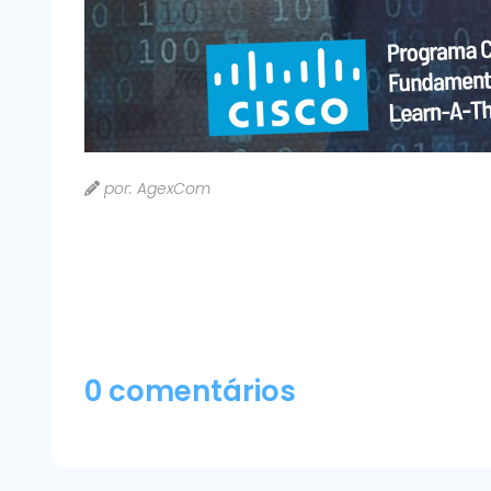
por: AgexCom
0 comentários