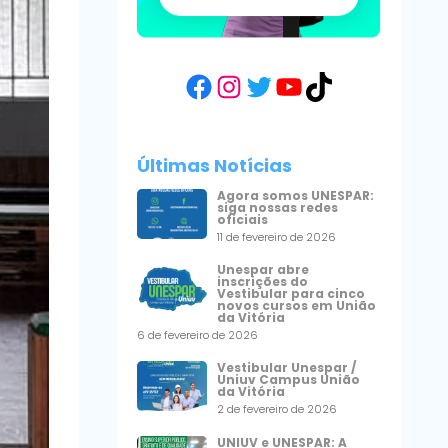
Facebook
Instagram
Twitter
YouTube
TikTok
Últimas Notícias
Agora somos UNESPAR:
siga nossas redes
oficiais
11 de fevereiro de 2026
Unespar abre
inscrições do
Vestibular para cinco
novos cursos em União
da Vitória
6 de fevereiro de 2026
Vestibular Unespar /
Uniuv Campus União
da Vitória
2 de fevereiro de 2026
UNIUV e UNESPAR: A