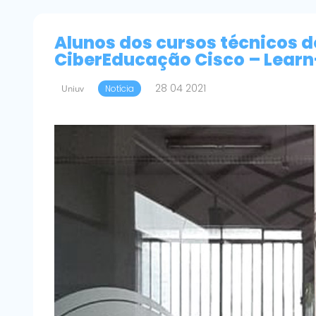
Alunos dos cursos técnicos 
CiberEducação Cisco – Learn
28 04 2021
Uniuv
Notícia