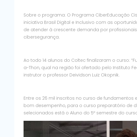
Sobre o programa: O Programa CiberEducação Cisc
iniciativa Brasil Digital e Inclusivo com as oport
de atender à crescente demanda por profissionais
cibersegurança.
Ao todo 14 alunos do Coltec finalizaram o curso:
a-Thon, qual na região foi ofertado pelo Instituto
instrutor o professor Deividson Luiz Okopnik.
Entre os 26 mil inscritos no curso de fundamento
bom desempenho, para o curso preparatório de duas
selecionados está o Aluno do 5º semestre do curs