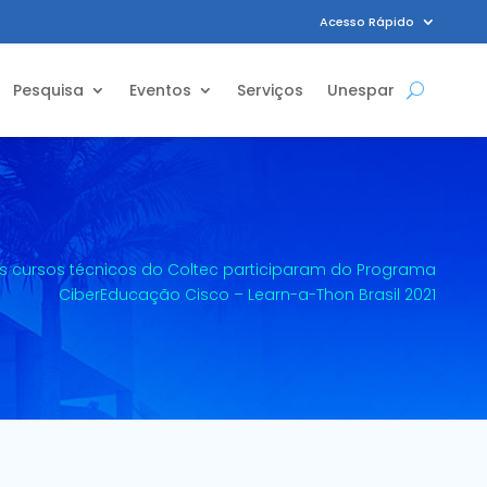
Acesso Rápido
Pesquisa
Eventos
Serviços
Unespar
s cursos técnicos do Coltec participaram do Programa
CiberEducação Cisco – Learn-a-Thon Brasil 2021