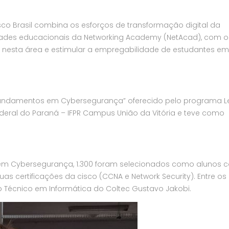
o Brasil combina os esforços de transformação digital da
unidades educacionais da Networking Academy (NetAcad), com o 
 nesta área e estimular a empregabilidade de estudantes em
 “Fundamentos em Cybersegurança” oferecido pelo programa L
 Federal do Paraná – IFPR Campus União da Vitória e teve como
s em Cybersegurança, 1.300 foram selecionados como alunos 
 certificações da cisco (CCNA e Network Security). Entre os
o Técnico em Informática do Coltec Gustavo Jakobi.