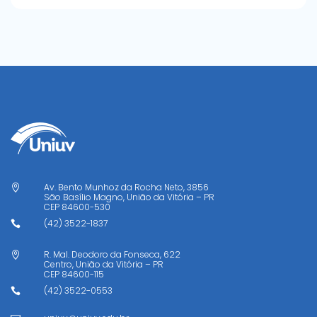
Av. Bento Munhoz da Rocha Neto, 3856

São Basílio Magno, União da Vitória – PR
CEP
84600-530
(42) 3522-1837

R. Mal. Deodoro da Fonseca, 622

Centro, União da Vitória – PR
CEP
84600-115
(42) 3522-0553
