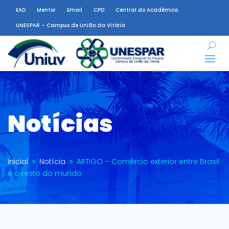
EAD
Mentor
Email
CPD
Central do Acadêmico
UNESPAR – Campus de União da Vitória
Notícias
Inicial
Notícia
ARTIGO – Comércio exterior entre Brasil
9
9
e o resto do mundo