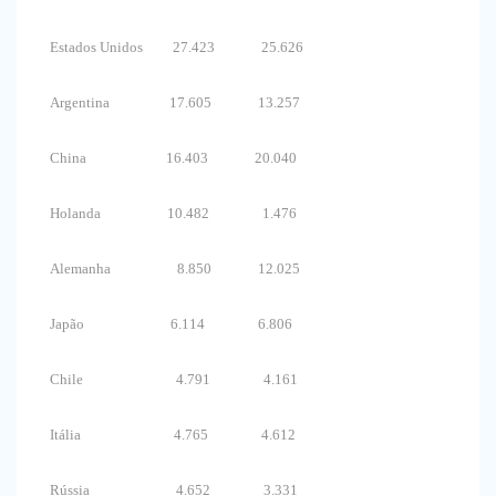
Estados Unidos 27.423 25.626
Argentina 17.605 13.257
China 16.403 20.040
Holanda 10.482 1.476
Alemanha 8.850 12.025
Japão 6.114 6.806
Chile 4.791 4.161
Itália 4.765 4.612
Rússia 4.652 3.331