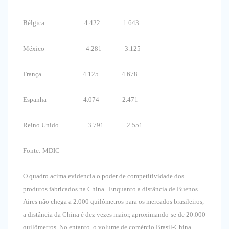
Bélgica 4.422 1.643
México 4.281 3.125
França 4.125 4.678
Espanha 4.074 2.471
Reino Unido 3.791 2.551
Fonte: MDIC
O quadro acima evidencia o poder de competitividade dos
produtos fabricados na China. Enquanto a distância de Buenos
Aires não chega a 2.000 quilômetros para os mercados brasileiros,
a distância da China é dez vezes maior, aproximando-se de 20.000
quilômetros. No entanto, o volume de comércio Brasil-China