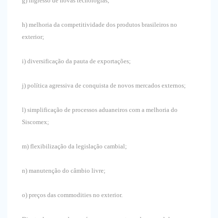
g) ingresso de novas tecnologias;
h) melhoria da competitividade dos produtos brasileiros no
exterior;
i) diversificação da pauta de exportações;
j) política agressiva de conquista de novos mercados externos;
l) simplificação de processos aduaneiros com a melhoria do
Siscomex;
m) flexibilização da legislação cambial;
n) manutenção do câmbio livre;
o) preços das commodities no exterior.