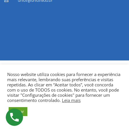
uniuv@uniuv.edu.br

Nosso website utiliza cookies para fornecer a experiência
mais relevante, lembrando suas preferências e visitas
repetidas. Ao clicar em “Aceitar todos”, você concorda
com o uso de TODOS os cookies. No entanto, você pode
visitar "Configurações de cookies" para fornecer um
© Copyright 2022
Fundação Municipal Centro Universitário
consentimento controlado.
Leia mais
da Cidade de União da Vitória – UNIUV
CNPJ:
Aceitar
75.967.745/0001-23.
Todos os direitos reservados.