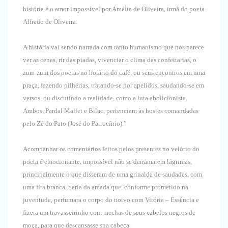
história é o amor impossível por Amélia de Oliveira, irmã do poeta
Alfredo de Oliveira.
A história vai sendo narrada com tanto humanismo que nos parece
ver as cenas, rir das piadas, vivenciar o clima das confeitarias, o
zum-zum dos poetas no horário do café, ou seus encontros em uma
praça, fazendo pilhérias, tratando-se por apelidos, saudando-se em
versos, ou discutindo a realidade, como a luta abolicionista.
Ambos, Pardal Mallet e Bilac, pertenciam às hostes comandadas
pelo Zé do Pato (José do Patrocínio).”
Acompanhar os comentários feitos pelos presentes no velório do
poeta é emocionante, impossível não se derramarem lágrimas,
principalmente o que disseram de uma grinalda de saudades, com
uma fita branca. Seria da amada que, conforme prometido na
juventude, perfumara o corpo do noivo com Vitória – Essência e
fizera um travasseirinho com mechas de seus cabelos negros de
moça, para que descansasse sua cabeça.