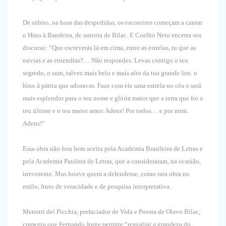
De súbito, na hora das despedidas, os escoteiros começam a cantar
o Hino à Bandeira, de autoria de Bilac. E Coelho Neto encerra seu
discurso: “Que escreverás lá em cima, entre as estrelas, tu que as
ouvias e as entendias?… Não respondes. Levas contigo o teu
segredo, o som, talvez mais belo e mais alto da tua grande lira: o
hino à pátria que adoravas. Faze com ele uma estrela no céu e será
mais esplendor para o teu nome e glória maior que a terra que foi o
teu último e o teu maior amor. Adeus! Por todos… e por mim.
Adeus!”
Essa obra não fora bem aceita pela Academia Brasileira de Letras e
pela Academia Paulista de Letras, que a consideraram, na ocasião,
irreverente. Mas houve quem a defendesse, como rara obra no
estilo, fruto de veracidade e de pesquisa interpretativa.
Menotti del Picchia, prefaciador de Vida e Poesia de Olavo Bilac,
comenta que Fernando Jorge permite “reavaliar a grandeza do