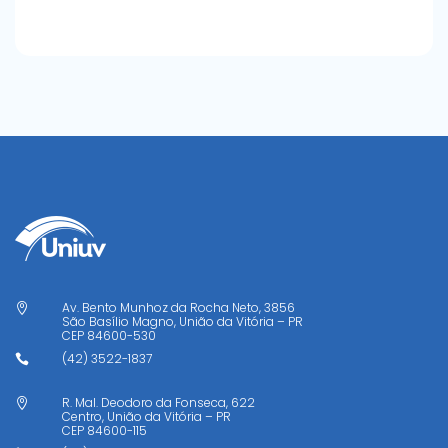
Av. Bento Munhoz da Rocha Neto, 3856

São Basílio Magno, União da Vitória – PR
CEP
84600-530
(42) 3522-1837

R. Mal. Deodoro da Fonseca, 622

Centro, União da Vitória – PR
CEP
84600-115