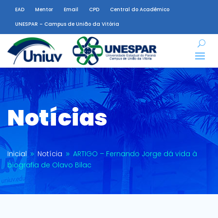
EAD
Mentor
Email
CPD
Central do Acadêmico
UNESPAR – Campus de União da Vitória
Notícias
Inicial
Notícia
ARTIGO – Fernando Jorge dá vida à
9
9
biografia de Olavo Bilac