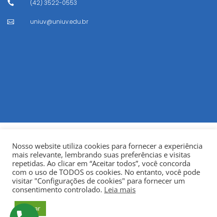
(42) 3522-0553

uniuv@uniuv.edu.br

Nosso website utiliza cookies para fornecer a experiência
mais relevante, lembrando suas preferências e visitas
repetidas. Ao clicar em “Aceitar todos”, você concorda
com o uso de TODOS os cookies. No entanto, você pode
visitar "Configurações de cookies" para fornecer um
© Copyright 2022
Fundação Municipal Centro Universitário
consentimento controlado.
Leia mais
da Cidade de União da Vitória – UNIUV
CNPJ:
Aceitar
75.967.745/0001-23.