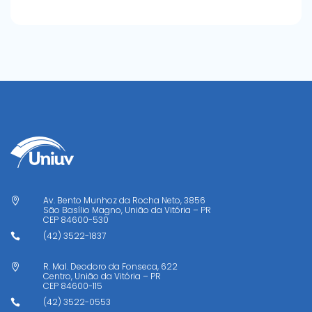
Av. Bento Munhoz da Rocha Neto, 3856

São Basílio Magno, União da Vitória – PR
CEP
84600-530
(42) 3522-1837

R. Mal. Deodoro da Fonseca, 622

Centro, União da Vitória – PR
CEP
84600-115
(42) 3522-0553
