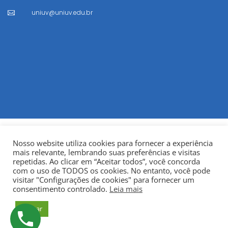
uniuv@uniuv.edu.br

Nosso website utiliza cookies para fornecer a experiência
mais relevante, lembrando suas preferências e visitas
repetidas. Ao clicar em “Aceitar todos”, você concorda
com o uso de TODOS os cookies. No entanto, você pode
visitar "Configurações de cookies" para fornecer um
© Copyright 2022
Fundação Municipal Centro Universitário
consentimento controlado.
Leia mais
da Cidade de União da Vitória – UNIUV
CNPJ:
Aceitar
75.967.745/0001-23.
Todos os direitos reservados.