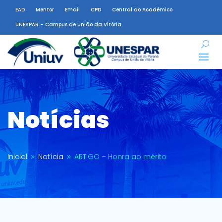
EAD
Mentor
Email
CPD
Central do Acadêmico
UNESPAR – Campus de União da Vitória
Notícias
Inicial
Notícia
ARTIGO – Honra ao mérito
9
9