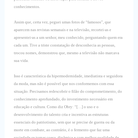
conhecimentos.
Assim que, certa vez, peguei umas fotos de “famosos”, que
aparecem nas revistas semanais e na televisão, recortei-as e
apresentei-as a um senhor, meu conhecido, perguntando quem era
cada um. Tive a triste constatação de desconhecia as pessoas,
trocou nomes, demonstrou que, mesmo a televisão não marcava
sua vida.
Isso é característica da hipermodernidade, imediatista e seguidora
da moda, mas não é possível que nos conformemos com essa
situação. Precisamos redescobrir o filão do comprometimento, do
conhecimento aprofundado, do investimento necessário em
educação e cultura. Como diz Obry: “[…] o uso e o
desenvolvimento do talento cria e incentiva as estruturas
essenciais do patriotismo, sem que se precise de guerra ou da
morte em combate, ao contrário, é o fermento que faz uma
sociedade se tornar coesa, dinâmica e com melhor qualidade de