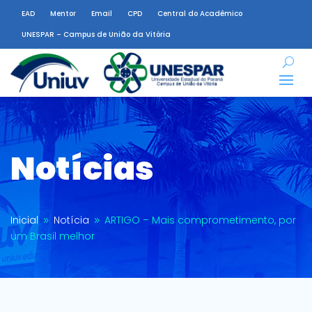
EAD
Mentor
Email
CPD
Central do Acadêmico
UNESPAR – Campus de União da Vitória
Notícias
Inicial
Notícia
ARTIGO – Mais comprometimento, por
9
9
um Brasil melhor