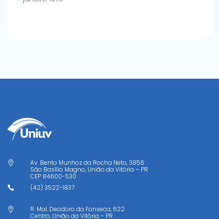
Av. Bento Munhoz da Rocha Neto, 3856

São Basílio Magno, União da Vitória – PR
CEP
84600-530
(42) 3522-1837

R. Mal. Deodoro da Fonseca, 622

Centro, União da Vitória – PR