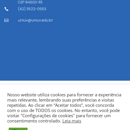
CEP
84600-115
(42) 3522-0553

uniuv@uniuv.edu.br

Nosso website utiliza cookies para fornecer a experiência
mais relevante, lembrando suas preferências e visitas
repetidas. Ao clicar em “Aceitar todos”, você concorda
com o uso de TODOS os cookies. No entanto, você pode
visitar "Configurações de cookies" para fornecer um
© Copyright 2022
Fundação Municipal Centro Universitário
consentimento controlado.
Leia mais
da Cidade de União da Vitória – UNIUV
CNPJ: