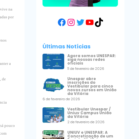
 vive na
jadas por
Facebook
Instagram
Twitter
YouTube
TikTok
enos
Últimas Notícias
Agora somos UNESPAR:
siga nossas redes
oficiais
anter a
11 de fevereiro de 2026
Unespar abre
, de
inscrições do
Vestibular para cinco
novos cursos em União
da Vitória
6 de fevereiro de 2026
ncia
Vestibular Unespar /
Uniuv Campus União
da Vitória
2 de fevereiro de 2026
 há pouco
UNIUV e UNESPAR: A
 com
Concretização de um