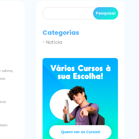
Categorias
Notícia
e sabem,
a um
 tem
 mais