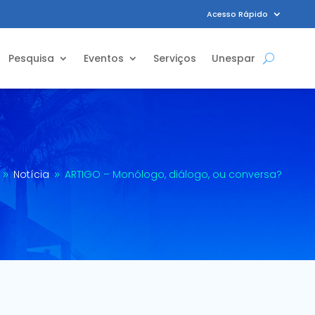
Acesso Rápido
Pesquisa
Eventos
Serviços
Unespar
Notícia
ARTIGO – Monólogo, diálogo, ou conversa?
9
9