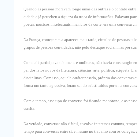
Quando as pessoas moravam longe umas das outras e o contato entre 
cidade e já percebeu a riqueza da troca de informações. Falavam pau
poetas, músicos, intelectuais, membros da corte, era uma conversa che
Na França, começaram a aparecer, mais tarde, círculos de pessoas ta
grupos de pessoas convidadas, não pelo destaque social, mas por sua
Como ali participavam homens e mulheres, não havia constrangiment
par dos fatos novos da literatura, ciências, arte, política, etiqueta.
disciplinas. Com isso, aquele caráter pesado, próprio das conversas
forma um tanto agressiva, foram sendo substituídos por uma convers
Com o tempo, esse tipo de conversa foi ficando monótono, e as pess
escrita.
Na verdade, conversar não é fácil, envolve interesses comuns, temp
tempo para conversas entre si, e mesmo no trabalho com os colegas, 