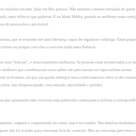
os vizinhos era raro, falar era-lhes penoso. Não sentiam a mesma sensação de quem
sado, mais silêncio que palavras. E na Idade Média, quando as mulheres eram corte
ia de protocolos e previsível.
lentosas, que se reuniam sob uma liderança capaz de organizar o diálogo. Eram pequ
 cultura ou porque com elas a conversa tinha mais fluência.
o nem “fofocas”, o relacionamento melhorou. As pessoas eram incentivadas a se m
 E as mulheres que coordenavam esses salões não precisavam ser especialistas nessas
 entre os homens, em que um queria sobrepor seus conhecimentos sobre os dos outros
a séria, mas despreocupada, com emoção, sinceridade e polidez.
oas que quisessem uma conversa mais particular começaram a utilizar a correspondê
eramento, empatia e compreensão do outro, mas é necessário. Nas famílias modernas
quase não há ocasião para conversas fora do contexto. Mas as conversas previstas e