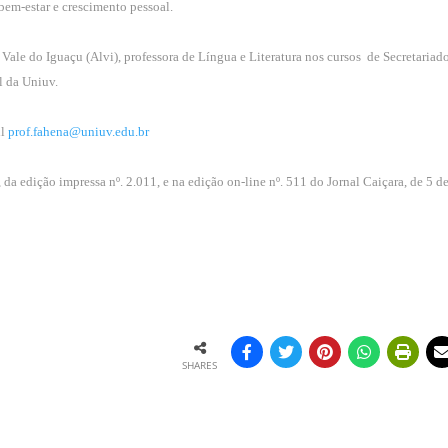
 bem-estar e crescimento pessoal.
ale do Iguaçu (Alvi), professora de Língua e Literatura nos cursos de Secretariad
l da Uniuv.
il
prof.fahena@uniuv.edu.br
, da edição impressa nº. 2.011, e na edição on-line nº. 511 do Jornal Caiçara, de 5 d
SHARES