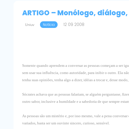
ARTIGO – Monólogo, diálogo,
12 09 2008
Uniuv
Notícia
Somente quando aprendem a conversar as pessoas começam a ser iguais
sem usar sua influência, como autoridade, para inibir o outro. Ela nã
tenha suas opiniões, tenha algo a dizer, idéias a trocar e, desse modo
Sócrates achava que as pessoas falariam, se alguém perguntasse, fize
outro sabor, inclusive a humildade e a sabedoria de que sempre est
As pessoas são um mistério e, por isso mesmo, vale a pena conversar
variados, basta ser um ouvinte sincero, curioso, sensível.