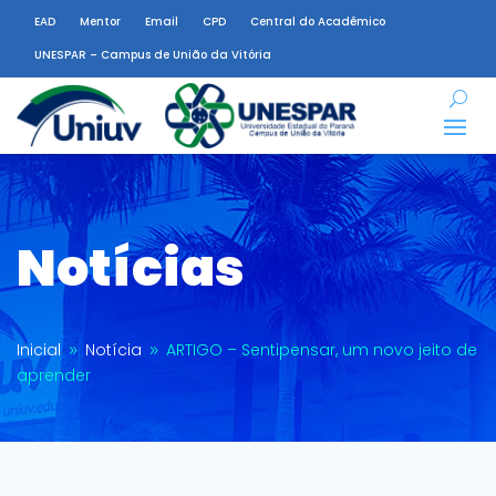
EAD
Mentor
Email
CPD
Central do Acadêmico
UNESPAR – Campus de União da Vitória
Notícias
Inicial
Notícia
ARTIGO – Sentipensar, um novo jeito de
9
9
aprender