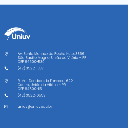
Av. Bento Munhoz da Rocha Neto, 3856

São Basílio Magno, União da Vitória – PR
CEP
84600-530
(42) 3522-1837

R. Mal. Deodoro da Fonseca, 622

Centro, União da Vitória – PR
CEP
84600-115
(42) 3522-0553

uniuv@uniuv.edu.br
