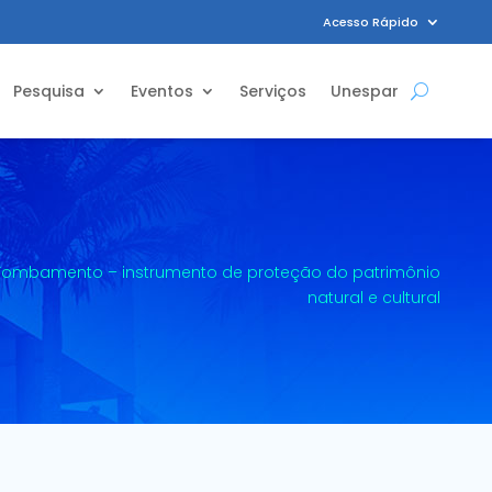
Acesso Rápido
Pesquisa
Eventos
Serviços
Unespar
Tombamento – instrumento de proteção do patrimônio
natural e cultural