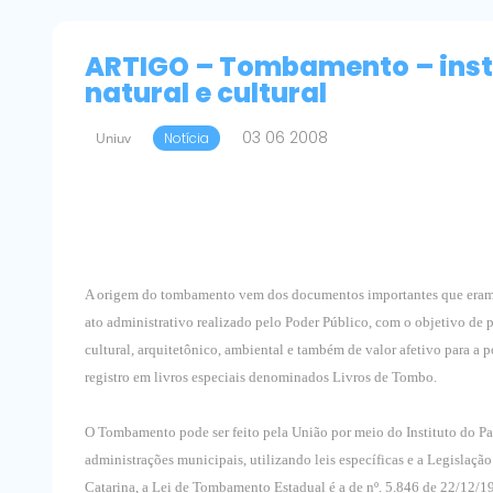
ARTIGO – Tombamento – inst
natural e cultural
03 06 2008
Uniuv
Notícia
A origem do tombamento vem dos documentos importantes que eram 
ato administrativo realizado pelo Poder Público, com o objetivo de pr
cultural, arquitetônico, ambiental e também de valor afetivo para 
registro em livros especiais denominados Livros de Tombo.
O Tombamento pode ser feito pela União por meio do Instituto do Pat
administrações municipais, utilizando leis específicas e a Legislaç
Catarina, a Lei de Tombamento Estadual é a de nº. 5.846 de 22/12/198