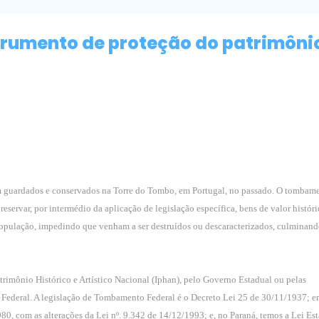
rumento de proteção do patrimôni
guardados e conservados na Torre do Tombo, em Portugal, no passado. O tombam
eservar, por intermédio da aplicação de legislação específica, bens de valor históri
a população, impedindo que venham a ser destruídos ou descaracterizados, culminan
rimônio Histórico e Artístico Nacional (Iphan), pelo Governo Estadual ou pelas
ão Federal. A legislação de Tombamento Federal é o Decreto Lei 25 de 30/11/1937; 
0, com as alterações da Lei nº. 9.342 de 14/12/1993; e, no Paraná, temos a Lei Est