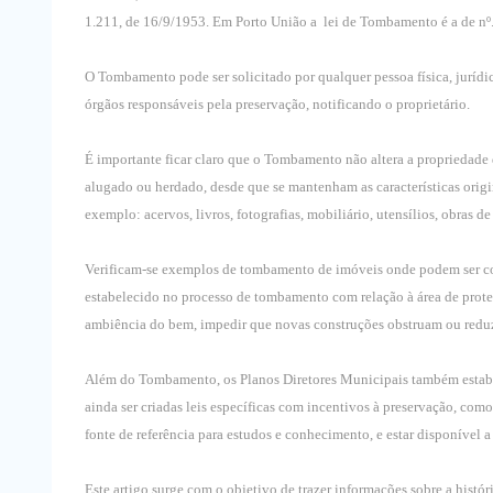
1.211, de 16/9/1953. Em Porto União a lei de Tombamento é a de nº.
O Tombamento pode ser solicitado por qualquer pessoa física, jurídic
órgãos responsáveis pela preservação, notificando o proprietário.
É importante ficar claro que o Tombamento não altera a propriedade
alugado ou herdado, desde que se mantenham as características origi
exemplo: acervos, livros, fotografias, mobiliário, utensílios, obras de a
Verificam-se exemplos de tombamento de imóveis onde podem ser con
estabelecido no processo de tombamento com relação à área de prote
ambiência do bem, impedir que novas construções obstruam ou reduz
Além do Tombamento, os Planos Diretores Municipais também estab
ainda ser criadas leis específicas com incentivos à preservação, co
fonte de referência para estudos e conhecimento, e estar disponível 
Este artigo surge com o objetivo de trazer informações sobre a histór