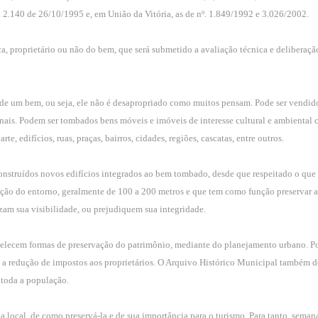
 2.140 de 26/10/1995 e, em União da Vitória, as de nº. 1.849/1992 e 3.026/2002.
a, proprietário ou não do bem, que será submetido a avaliação técnica e deliberaçã
 de um bem, ou seja, ele não é desapropriado como muitos pensam. Pode ser vendid
nais. Podem ser tombados bens móveis e imóveis de interesse cultural e ambiental 
rte, edifícios, ruas, praças, bairros, cidades, regiões, cascatas, entre outros.
struídos novos edifícios integrados ao bem tombado, desde que respeitado o que 
ção do entorno, geralmente de 100 a 200 metros e que tem como função preservar a
am sua visibilidade, ou prejudiquem sua integridade.
elecem formas de preservação do patrimônio, mediante do planejamento urbano. 
mo a redução de impostos aos proprietários. O Arquivo Histórico Municipal também d
a toda a população.
ia local, de como preservá-la e de sua importância para o turismo. Para tanto, sema