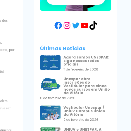
o dos
Facebook
Instagram
Twitter
YouTube
TikTok
o,
Últimas Notícias
como, por
Agora somos UNESPAR:
siga nossas redes
oficiais
11 de fevereiro de 2026
foi
Unespar abre
inscrições do
Vestibular para cinco
novos cursos em União
da Vitória
6 de fevereiro de 2026
Podem
Vestibular Unespar /
eve ser
Uniuv Campus União
da Vitória
2 de fevereiro de 2026
UNIUV e UNESPAR: A
nalmente,