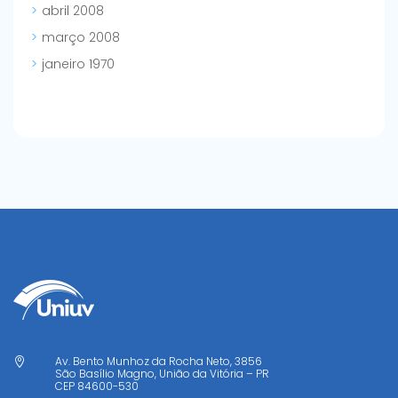
abril 2008
março 2008
janeiro 1970
Av. Bento Munhoz da Rocha Neto, 3856

São Basílio Magno, União da Vitória – PR
CEP
84600-530