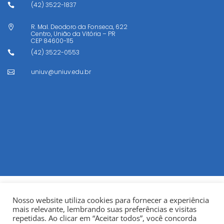
(42) 3522-1837

R. Mal. Deodoro da Fonseca, 622

Centro, União da Vitória – PR
CEP
84600-115
(42) 3522-0553

uniuv@uniuv.edu.br

Nosso website utiliza cookies para fornecer a experiência
mais relevante, lembrando suas preferências e visitas
repetidas. Ao clicar em “Aceitar todos”, você concorda