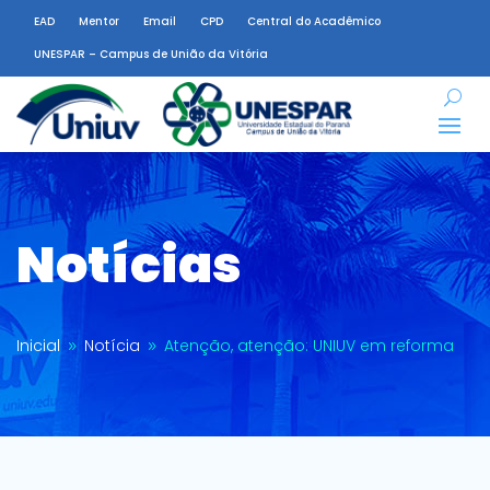
EAD
Mentor
Email
CPD
Central do Acadêmico
UNESPAR – Campus de União da Vitória
Notícias
Inicial
Notícia
Atenção, atenção: UNIUV em reforma
9
9