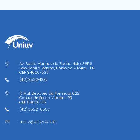
Av. Bento Munhoz da Rocha Neto, 3856

São Basílio Magno, União da Vitória – PR
CEP
84600-530
(42) 3522-1837

R. Mal. Deodoro da Fonseca, 622

Centro, União da Vitória – PR
CEP
84600-115
(42) 3522-0553

uniuv@uniuv.edu.br
