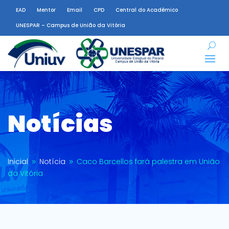
EAD
Mentor
Email
CPD
Central do Acadêmico
UNESPAR – Campus de União da Vitória
Notícias
Inicial
Notícia
Caco Barcellos fará palestra em União
9
9
da Vitória