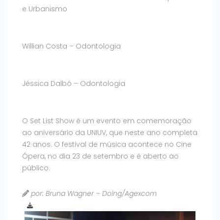
e Urbanismo
Willian Costa – Odontologia
Jéssica Dalbó – Odontologia
O Set List Show é um evento em comemoração
ao aniversário da UNIUV, que neste ano completa
42 anos. O festival de música acontece no Cine
Ópera, no dia 23 de setembro e é aberto ao
público.
por: Bruna Wagner – Doing/Agexcom