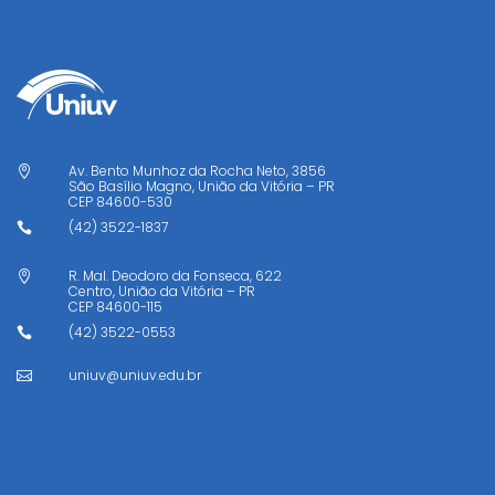
Av. Bento Munhoz da Rocha Neto, 3856

São Basílio Magno, União da Vitória – PR
CEP
84600-530
(42) 3522-1837

R. Mal. Deodoro da Fonseca, 622

Centro, União da Vitória – PR
CEP
84600-115
(42) 3522-0553

uniuv@uniuv.edu.br
