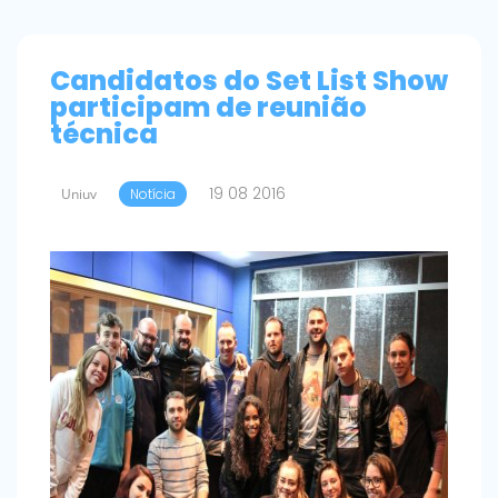
Candidatos do Set List Show
participam de reunião
técnica
19 08 2016
Uniuv
Notícia