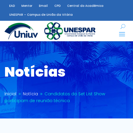
EAD
Mentor
Email
CPD
Central do Acadêmico
UNESPAR – Campus de União da Vitória
Notícias
Inicial
Notícia
Candidatos do Set List Show
9
9
participam de reunião técnica