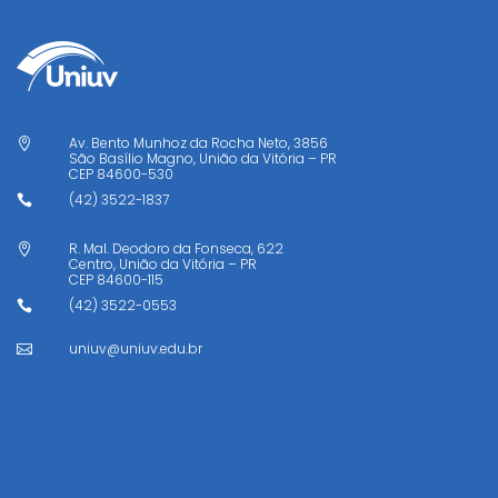
Av. Bento Munhoz da Rocha Neto, 3856

São Basílio Magno, União da Vitória – PR
CEP
84600-530
(42) 3522-1837

R. Mal. Deodoro da Fonseca, 622

Centro, União da Vitória – PR
CEP
84600-115
(42) 3522-0553

uniuv@uniuv.edu.br
