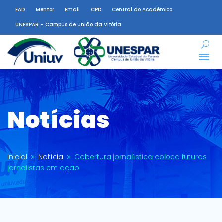
EAD
Mentor
Email
CPD
Central do Acadêmico
UNESPAR – Campus de União da Vitória
Notícias
Inicial
Notícia
Cobertura jornalística coloca futuros
9
9
jornalistas em ação