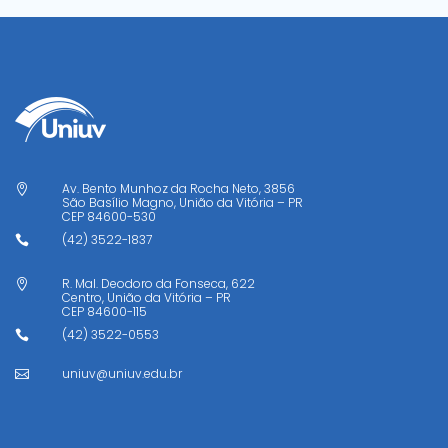
Av. Bento Munhoz da Rocha Neto, 3856

São Basílio Magno, União da Vitória – PR
CEP
84600-530
(42) 3522-1837

R. Mal. Deodoro da Fonseca, 622

Centro, União da Vitória – PR
CEP
84600-115
(42) 3522-0553

uniuv@uniuv.edu.br
