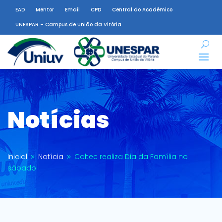
EAD
Mentor
Email
CPD
Central do Acadêmico
UNESPAR – Campus de União da Vitória
Notícias
Inicial
Notícia
Coltec realiza Dia da Família no
9
9
sábado