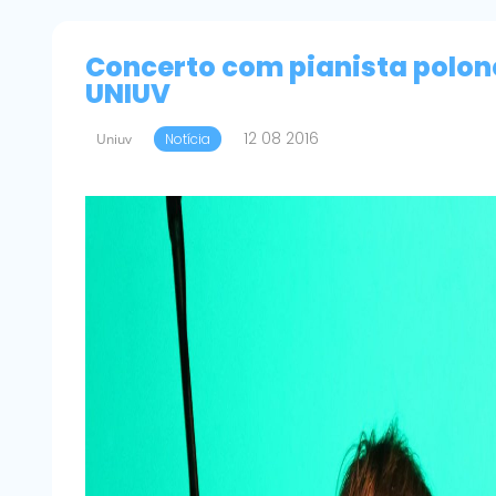
Concerto com pianista polon
UNIUV
12 08 2016
Uniuv
Notícia