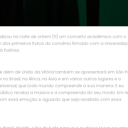
 realizou na noite de ontem (11) um concerto acadêmico com o
m dos primeiros frutos do convênio firmado com a Universida
à Polônia.
, e além de União da Vitória também se apresentará em São P
 no Brasil, na África, na Ásia e em vários outros lugares e o
niversal, que todo mundo compreende a sua maneira. E eu
público receba a música e a compreenda do seu modo. Em r
 com essa emoção e aguardo que seja recebido com essa
 Brasil, decidiu e fez de tudo para que pudesse tocar novam