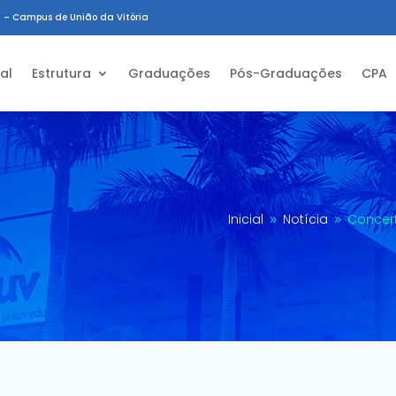
 – Campus de União da Vitória
ial
Estrutura
Graduações
Pós-Graduações
CPA
Inicial
Notícia
Concert
9
9