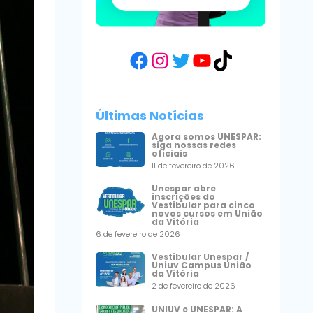
Facebook
Instagram
Twitter
YouTube
TikTok
Últimas Notícias
Agora somos UNESPAR:
siga nossas redes
oficiais
11 de fevereiro de 2026
Unespar abre
inscrições do
Vestibular para cinco
novos cursos em União
da Vitória
6 de fevereiro de 2026
Vestibular Unespar /
Uniuv Campus União
da Vitória
2 de fevereiro de 2026
UNIUV e UNESPAR: A