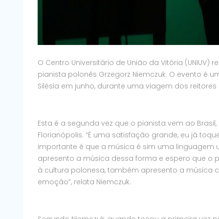
O Centro Universitário de União da Vitória (UNIUV)
pianista polonês Grzegorz Niemczuk. O evento é u
Silésia em junho, durante uma viagem dos reitores 
Esta é a segunda vez que o pianista vem ao Brasil
Florianópolis. “É uma satisfação grande, eu já toquei
importante é que a música é sim uma linguagem u
apresento a música dessa forma e espero que o 
à cultura polonesa, também apresento a música
emoção”, relata Niemczuk.
Segundo Niemczuk, quando tocou a primeira vez no