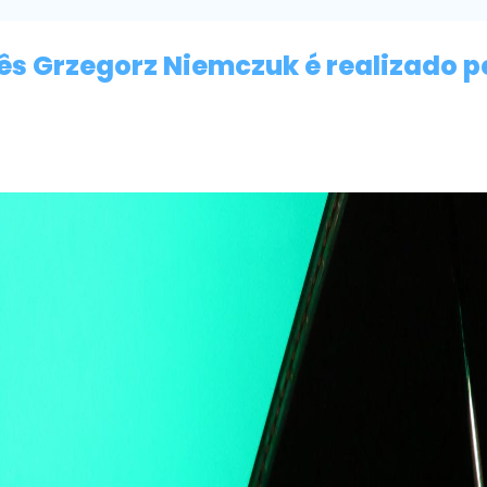
ês Grzegorz Niemczuk é realizado p