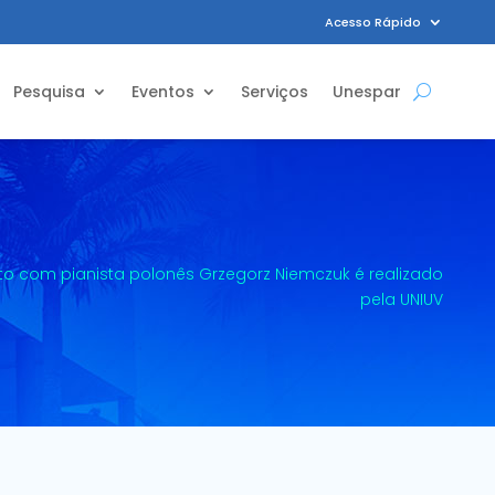
Acesso Rápido
Pesquisa
Eventos
Serviços
Unespar
o com pianista polonês Grzegorz Niemczuk é realizado
pela UNIUV