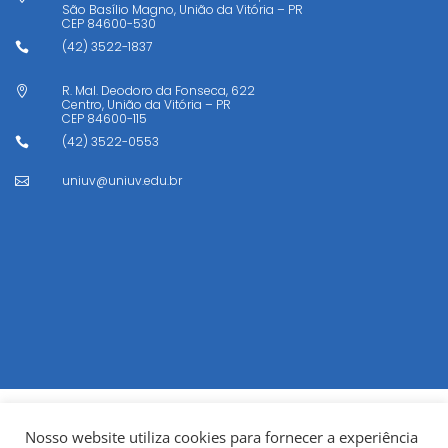
São Basílio Magno, União da Vitória – PR
CEP
84600-530
(42) 3522-1837

R. Mal. Deodoro da Fonseca, 622

Centro, União da Vitória – PR
CEP
84600-115
(42) 3522-0553

uniuv@uniuv.edu.br

Nosso website utiliza cookies para fornecer a experiência