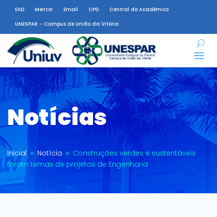
EAD
Mentor
Email
CPD
Central do Acadêmico
UNESPAR – Campus de União da Vitória
Notícias
Inicial
Notícia
Construções verdes e sustentáveis
9
9
foram temas de projetos de Engenharia