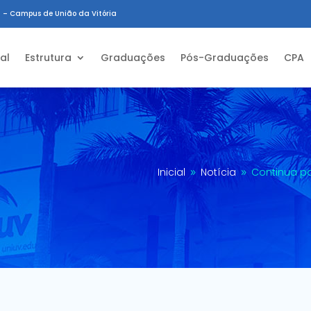
 – Campus de União da Vitória
ial
Estrutura
Graduações
Pós-Graduações
CPA
Inicial
Notícia
Continua pa
9
9