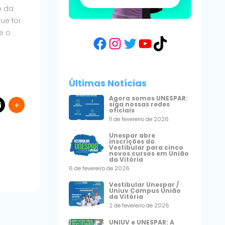
o da
ue foi
e o
Facebook
Instagram
Twitter
YouTube
TikTok
Últimas Notícias
Agora somos UNESPAR:
siga nossas redes
oficiais
11 de fevereiro de 2026
Unespar abre
inscrições do
Vestibular para cinco
novos cursos em União
da Vitória
6 de fevereiro de 2026
Vestibular Unespar /
Uniuv Campus União
da Vitória
2 de fevereiro de 2026
UNIUV e UNESPAR: A