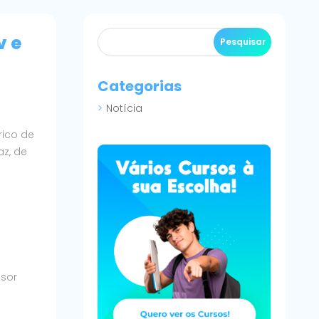
v e
Categorias
Notícia
rico de
z, de
ssor