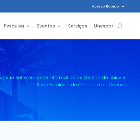
Acesso Rápido
Pesquisa
Eventos
Serviços
Unespar
rceria entre curso de Informática de Gestão da Uniuv e
a Rede Feminina de Combate ao Câncer