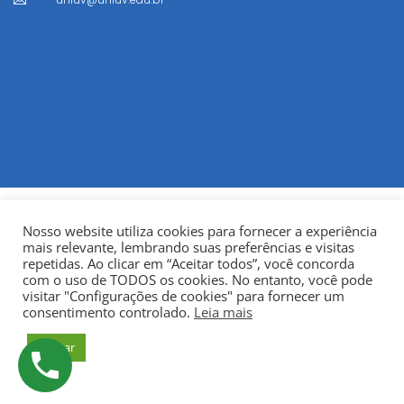
Nosso website utiliza cookies para fornecer a experiência
mais relevante, lembrando suas preferências e visitas
repetidas. Ao clicar em “Aceitar todos”, você concorda
com o uso de TODOS os cookies. No entanto, você pode
visitar "Configurações de cookies" para fornecer um
© Copyright 2022
Fundação Municipal Centro Universitário
consentimento controlado.
Leia mais
da Cidade de União da Vitória – UNIUV
CNPJ:
Aceitar
75.967.745/0001-23.
Todos os direitos reservados.