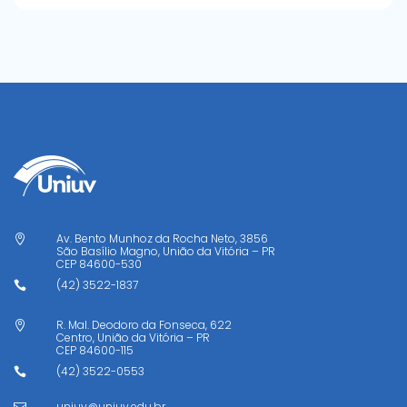
Av. Bento Munhoz da Rocha Neto, 3856

São Basílio Magno, União da Vitória – PR
CEP
84600-530
(42) 3522-1837

R. Mal. Deodoro da Fonseca, 622

Centro, União da Vitória – PR
CEP
84600-115
(42) 3522-0553

uniuv@uniuv.edu.br
