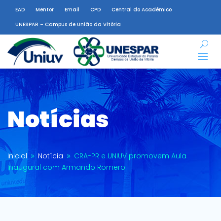
EAD
Mentor
Email
CPD
Central do Acadêmico
UNESPAR – Campus de União da Vitória
Notícias
Inicial
Notícia
CRA-PR e UNIUV promovem Aula
9
9
Inaugural com Armando Romero