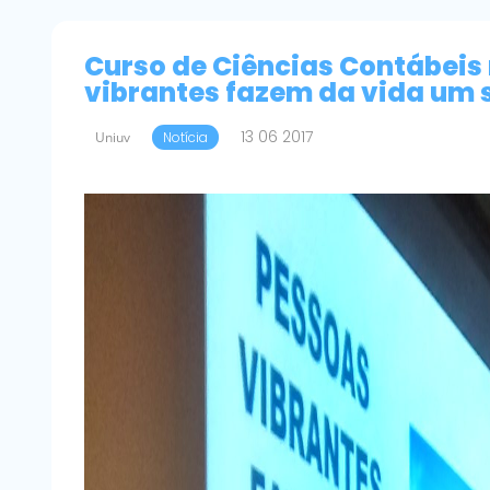
Curso de Ciências Contábeis
vibrantes fazem da vida um
13 06 2017
Uniuv
Notícia