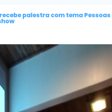
 recebe palestra com tema Pessoas
 show