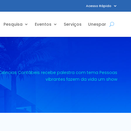
Acesso Rápido
Pesquisa
Eventos
Serviços
Unespar
Ciências Contábeis recebe palestra com tema Pessoas
vibrantes fazem da vida um show