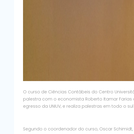
O curso de Ciências Contábeis do Centro Universitár
palestra com o economista Roberto Itamar Farias
egresso da UNIUV, e realiza palestras em todo o 
Segundo o coordenador do curso, Oscar Schimidt, o