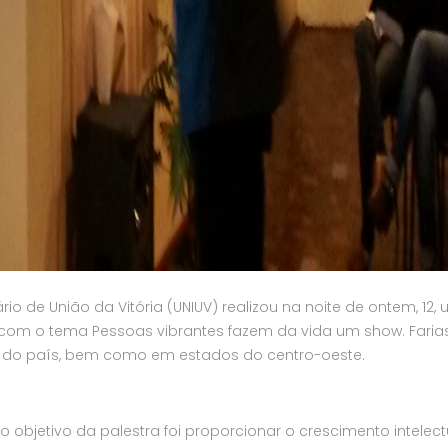
io de União da Vitória (UNIUV) realizou na noite de ontem, 12,
 com o tema Pessoas vibrantes fazem da vida um show. Faria
sul do país, bem como em estados do centro-oeste.
 objetivo da palestra foi proporcionar o crescimento intelect