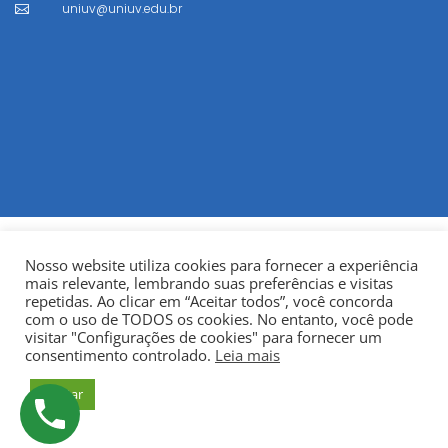
uniuv@uniuv.edu.br

Nosso website utiliza cookies para fornecer a experiência
mais relevante, lembrando suas preferências e visitas
repetidas. Ao clicar em “Aceitar todos”, você concorda
com o uso de TODOS os cookies. No entanto, você pode
visitar "Configurações de cookies" para fornecer um
© Copyright 2022
Fundação Municipal Centro Universitário
consentimento controlado.
Leia mais
da Cidade de União da Vitória – UNIUV
CNPJ:
Aceitar
75.967.745/0001-23.
Todos os direitos reservados.