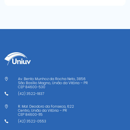
Av. Bento Munhoz da Rocha Neto, 3856

São Basílio Magno, União da Vitória – PR
CEP
84600-530
(42) 3522-1837

R. Mal. Deodoro da Fonseca, 622

Centro, União da Vitória – PR
CEP
84600-115
(42) 3522-0553
