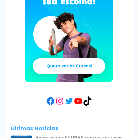
Facebook
Instagram
Twitter
YouTube
TikTok
Últimas Notícias
Agora somos UNESPAR: siga nossas redes