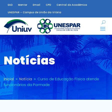
EAD
Mentor
Email
CPD
Central do Acadêmico
UNESPAR – Campus de União da Vitória
Notícias
Inicial
Notícia
Curso de Educação Física atende
9
9
funcionários da Pormade