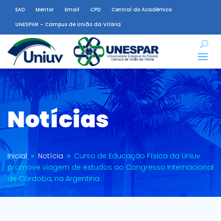
EAD
Mentor
Email
CPD
Central do Acadêmico
UNESPAR – Campus de União da Vitória
Notícias
Inicial
Notícia
Curso de Educação Física da Uniuv
9
9
promove viagem de estudos ao Congresso Internacional
de Córdoba, na Argentina