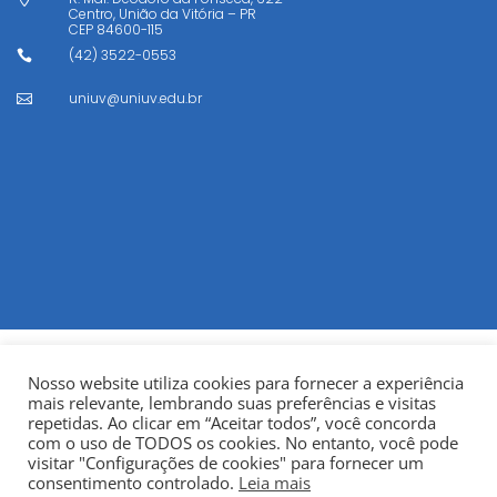
Centro, União da Vitória – PR
CEP
84600-115
(42) 3522-0553

uniuv@uniuv.edu.br

Nosso website utiliza cookies para fornecer a experiência
mais relevante, lembrando suas preferências e visitas
repetidas. Ao clicar em “Aceitar todos”, você concorda
com o uso de TODOS os cookies. No entanto, você pode
visitar "Configurações de cookies" para fornecer um
© Copyright 2022
Fundação Municipal Centro Universitário
consentimento controlado.
Leia mais