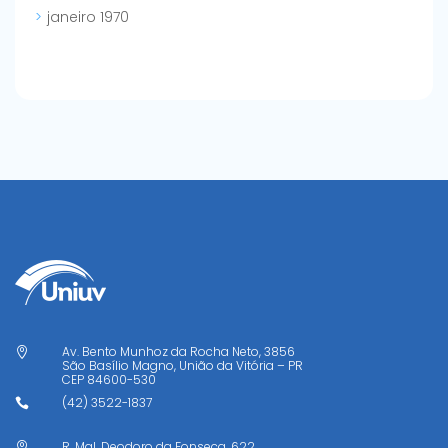
janeiro 1970
Av. Bento Munhoz da Rocha Neto, 3856

São Basílio Magno, União da Vitória – PR
CEP
84600-530
(42) 3522-1837

R. Mal. Deodoro da Fonseca, 622
