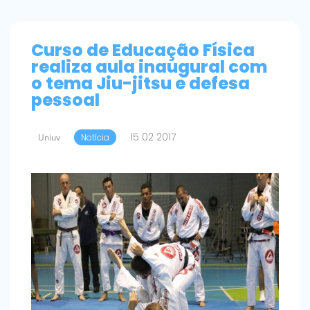
Curso de Educação Física
realiza aula inaugural com
o tema Jiu-jitsu e defesa
pessoal
15 02 2017
Uniuv
Notícia