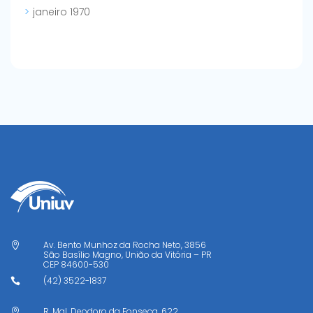
janeiro 1970
Av. Bento Munhoz da Rocha Neto, 3856

São Basílio Magno, União da Vitória – PR
CEP
84600-530
(42) 3522-1837

R. Mal. Deodoro da Fonseca, 622
