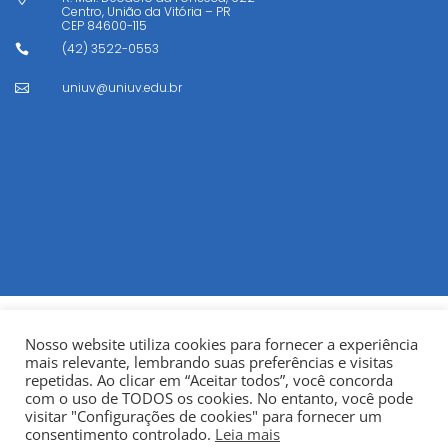
Centro, União da Vitória – PR
CEP
84600-115
(42) 3522-0553

uniuv@uniuv.edu.br

Nosso website utiliza cookies para fornecer a experiência
mais relevante, lembrando suas preferências e visitas
repetidas. Ao clicar em “Aceitar todos”, você concorda
com o uso de TODOS os cookies. No entanto, você pode
visitar "Configurações de cookies" para fornecer um
© Copyright 2022
Fundação Municipal Centro Universitário
consentimento controlado.
Leia mais