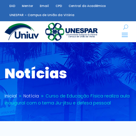
EAD
Mentor
Email
CPD
Central do Acadêmico
UNESPAR – Campus de União da Vitória
Notícias
Inicial
Notícia
Curso de Educação Física realiza aula
9
9
inaugural com o tema Jiu-jitsu e defesa pessoal