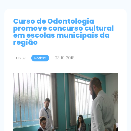
Curso de Odontologia
promove concurso cultural
em escolas municipais da
região
23 10 2018
Uniuv
Notícia