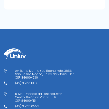
Av. Bento Munhoz da Rocha Neto, 3856

São Basílio Magno, União da Vitória – PR
CEP
84600-530
(42) 3522-1837

R. Mal. Deodoro da Fonseca, 622

Centro, União da Vitória – PR
CEP
84600-115
(42) 3522-0553
