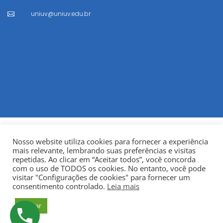
uniuv@uniuv.edu.br

Nosso website utiliza cookies para fornecer a experiência
mais relevante, lembrando suas preferências e visitas
repetidas. Ao clicar em “Aceitar todos”, você concorda
com o uso de TODOS os cookies. No entanto, você pode
visitar "Configurações de cookies" para fornecer um
© Copyright 2022
Fundação Municipal Centro Universitário
consentimento controlado.
Leia mais
da Cidade de União da Vitória – UNIUV
CNPJ:
Aceitar
75.967.745/0001-23.
Todos os direitos reservados.