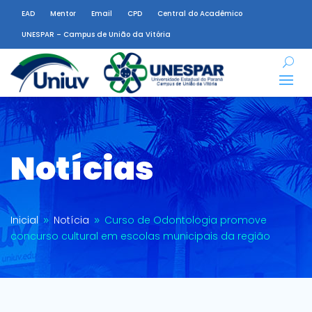
EAD
Mentor
Email
CPD
Central do Acadêmico
UNESPAR – Campus de União da Vitória
Notícias
Inicial
Notícia
Curso de Odontologia promove
9
9
concurso cultural em escolas municipais da região