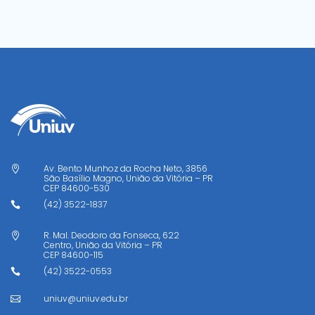
Av. Bento Munhoz da Rocha Neto, 3856

São Basílio Magno, União da Vitória – PR
CEP
84600-530
(42) 3522-1837

R. Mal. Deodoro da Fonseca, 622

Centro, União da Vitória – PR
CEP
84600-115
(42) 3522-0553

uniuv@uniuv.edu.br
