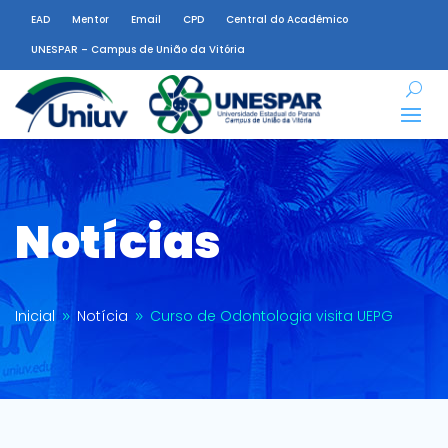
EAD
Mentor
Email
CPD
Central do Acadêmico
UNESPAR – Campus de União da Vitória
Notícias
Inicial
Notícia
Curso de Odontologia visita UEPG
9
9