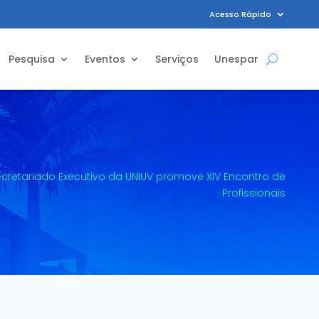
Acesso Rápido
Pesquisa
Eventos
Serviços
Unespar
cretariado Executivo da UNIUV promove XIV Encontro de
Profissionais