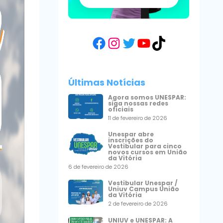
Facebook
Instagram
Twitter
YouTube
TikTok
Últimas Notícias
Agora somos UNESPAR:
siga nossas redes
oficiais
11 de fevereiro de 2026
Unespar abre
inscrições do
Vestibular para cinco
novos cursos em União
da Vitória
6 de fevereiro de 2026
Vestibular Unespar /
Uniuv Campus União
da Vitória
2 de fevereiro de 2026
UNIUV e UNESPAR: A