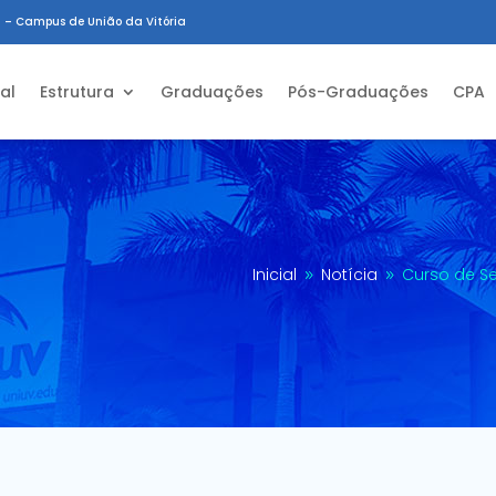
 – Campus de União da Vitória
ial
Estrutura
Graduações
Pós-Graduações
CPA
Inicial
Notícia
Curso de Se
9
9