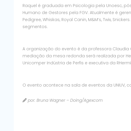
Raquel é graduada em Psicologia pela Unoesc, 
Humano de Gestores pela FGV. Atualmente é geren
Pedigree, Whiskas, Royal Canin, M&M’s, Twix, Snicke
segmentos.
A organização do evento é da professora Claudia C
mediação da mesa redonda será realizada por Herm
Unicomper Indústria de Perfis e executiva da RHerm
O evento acontece na sala de eventos da UNIUV, com
por: Bruna Wagner – Doing/Agexcom