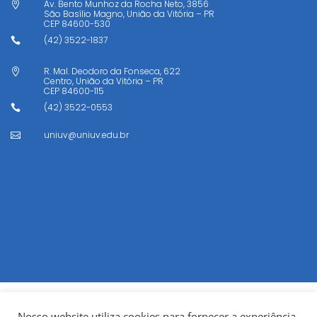
Av. Bento Munhoz da Rocha Neto, 3856

São Basílio Magno, União da Vitória – PR
CEP
84600-530
(42) 3522-1837

R. Mal. Deodoro da Fonseca, 622

Centro, União da Vitória – PR
CEP
84600-115
(42) 3522-0553

uniuv@uniuv.edu.br

Nosso website utiliza cookies para fornecer a experiência