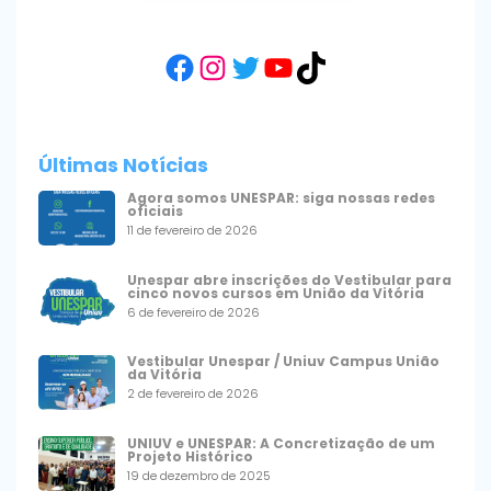
Facebook
Instagram
Twitter
YouTube
TikTok
Últimas Notícias
Agora somos UNESPAR: siga nossas redes
oficiais
11 de fevereiro de 2026
Unespar abre inscrições do Vestibular para
cinco novos cursos em União da Vitória
6 de fevereiro de 2026
Vestibular Unespar / Uniuv Campus União
da Vitória
2 de fevereiro de 2026
UNIUV e UNESPAR: A Concretização de um
Projeto Histórico
19 de dezembro de 2025