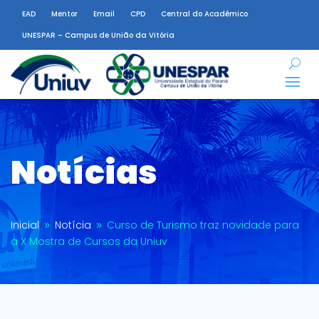
EAD
Mentor
Email
CPD
Central do Acadêmico
UNESPAR – Campus de União da Vitória
Notícias
Inicial
Notícia
Curso de Turismo traz novidade para
9
9
a X Mostra de Cursos da Uniuv