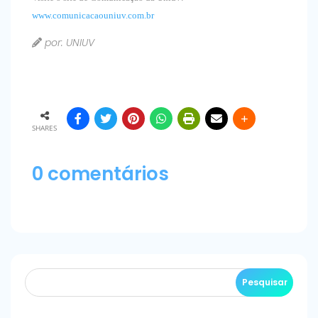
www.comunicacaouniuv.com.br
por: UNIUV
SHARES
0 comentários