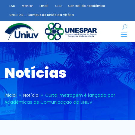
EAD
Mentor
Email
CPD
Central do Acadêmico
UNESPAR – Campus de União da Vitória
Notícias
Inicial
Notícia
Curta-metragem é lançado por
9
9
Acadêmicas de Comunicação da UNIUV