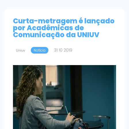
Curta-metragem é lançado
por Acadêmicas de
Comunicação da UNIUV
31 10 2019
Uniuv
Notícia