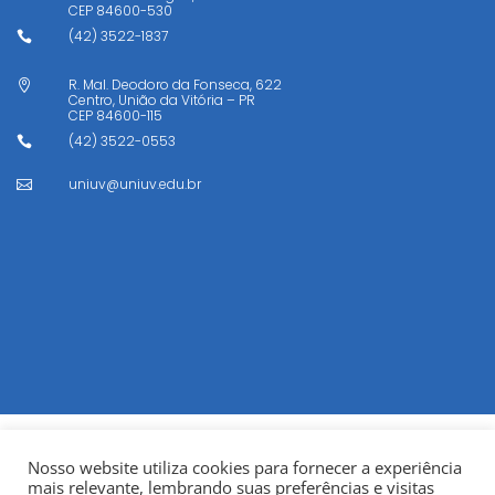
CEP
84600-530
(42) 3522-1837

R. Mal. Deodoro da Fonseca, 622

Centro, União da Vitória – PR
CEP
84600-115
(42) 3522-0553

uniuv@uniuv.edu.br

Nosso website utiliza cookies para fornecer a experiência
mais relevante, lembrando suas preferências e visitas