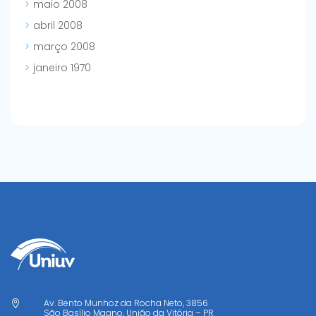
maio 2008
abril 2008
março 2008
janeiro 1970
Av. Bento Munhoz da Rocha Neto, 3856

São Basílio Magno, União da Vitória – PR