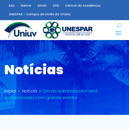
EAD
Mentor
Email
CPD
Central do Acadêmico
UNESPAR – Campus de União da Vitória
Notícias
Inicial
Notícia
Dia do Administrador será
9
9
comemorado com grande evento