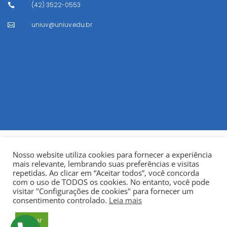
(42) 3522-0553

uniuv@uniuv.edu.br

Nosso website utiliza cookies para fornecer a experiência
mais relevante, lembrando suas preferências e visitas
repetidas. Ao clicar em “Aceitar todos”, você concorda
com o uso de TODOS os cookies. No entanto, você pode
visitar "Configurações de cookies" para fornecer um
© Copyright 2022
Fundação Municipal Centro Universitário
consentimento controlado.
Leia mais
da Cidade de União da Vitória – UNIUV
CNPJ:
Aceitar
75.967.745/0001-23.