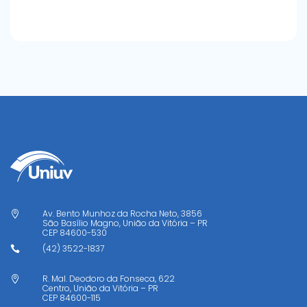
Av. Bento Munhoz da Rocha Neto, 3856

São Basílio Magno, União da Vitória – PR
CEP
84600-530
(42) 3522-1837

R. Mal. Deodoro da Fonseca, 622

Centro, União da Vitória – PR
CEP
84600-115