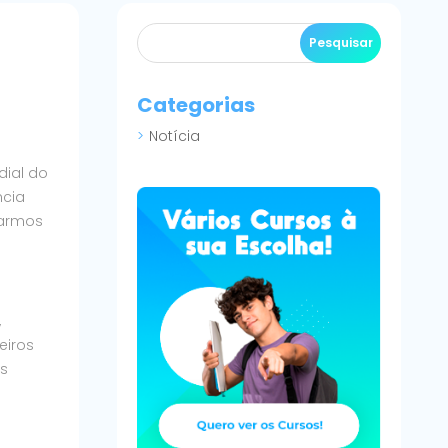
Categorias
Notícia
dial do
ncia
zarmos
,
eiros
is