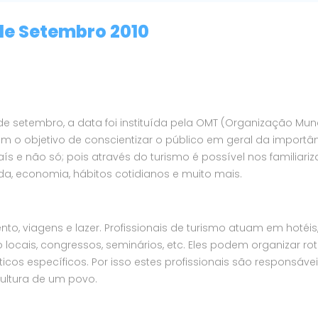
de Setembro 2010
setembro, a data foi instituída pela OMT (Organização Mun
om o objetivo de conscientizar o público em geral da importâ
 e não só; pois através do turismo é possível nos familiari
da, economia, hábitos cotidianos e muito mais.
to, viagens e lazer. Profissionais de turismo atuam em hotéis
 locais, congressos, seminários, etc. Eles podem organizar rot
ticos específicos. Por isso estes profissionais são responsáve
cultura de um povo.