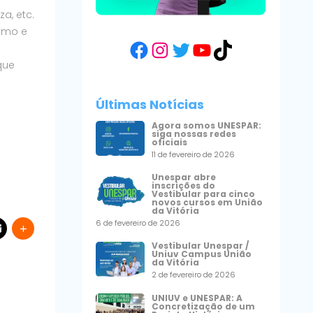
a, etc.
ismo e
Facebook
Instagram
Twitter
YouTube
TikTok
que
Últimas Notícias
Agora somos UNESPAR:
siga nossas redes
oficiais
11 de fevereiro de 2026
Unespar abre
inscrições do
Vestibular para cinco
novos cursos em União
da Vitória
6 de fevereiro de 2026
Vestibular Unespar /
Uniuv Campus União
da Vitória
2 de fevereiro de 2026
UNIUV e UNESPAR: A
Concretização de um