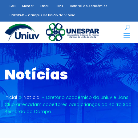
EAD
Mentor
Email
CPD
Central do Acadêmico
UNESPAR – Campus de União da Vitória
Notícias
Inicial
Notícia
Diretório Acadêmico da Uniuv e Lions
9
9
Club arrecadam cobertores para crianças do Bairro São
Bernardo do Campo