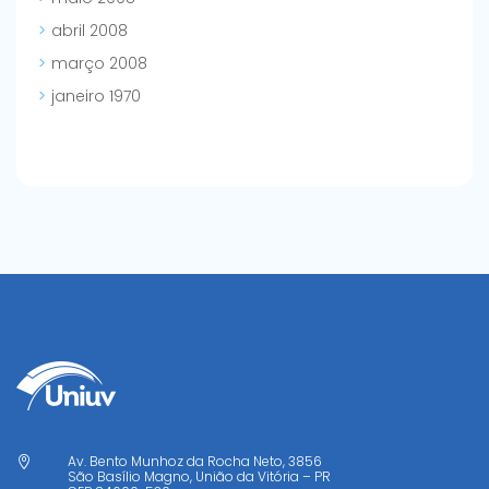
abril 2008
março 2008
janeiro 1970
Av. Bento Munhoz da Rocha Neto, 3856

São Basílio Magno, União da Vitória – PR