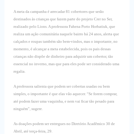
A meta da campanha é arrecadar 81 cobertores que serão
destinados às crianças que fazem parte do projeto Crer no Ser,
realizado pelo Lions. A professora Fahena Porto Horbatiuk, que
realiza um ação comunitária naquele bairro há 24 anos, alerta que
calçados e roupas também são bem-vindos, mas o importante, no
momento, é alcançar a meta estabelecida, pois os pais dessas
crianças não dispõe de dinheiro para adquirir um cobertor, tão
essencial no inverno, mas que para eles pode ser considerado uma
regalia.
A professora salienta que podem ser cobertas usadas ou bem
simples, o importante é que elas vão aquecer. “Se forem comprar,
até podem fazer uma vaquinha, e nem vai ficar tão pesado para
ninguém”, sugere.
As doações podem ser entregues no Diretório Acadêmico 30 de
Abril, até terça-feira, 29.