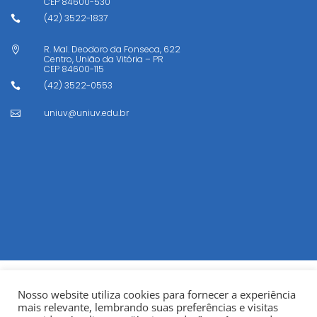
CEP
84600-530
(42) 3522-1837

R. Mal. Deodoro da Fonseca, 622

Centro, União da Vitória – PR
CEP
84600-115
(42) 3522-0553

uniuv@uniuv.edu.br

Nosso website utiliza cookies para fornecer a experiência
mais relevante, lembrando suas preferências e visitas