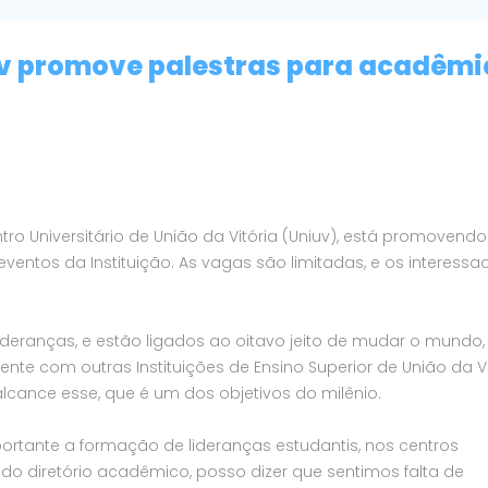
uv promove palestras para acadêmi
ntro Universitário de União da Vitória (Uniuv), está promoven
de eventos da Instituição. As vagas são limitadas, e os interess
eranças, e estão ligados ao oitavo jeito de mudar o mundo,
nte com outras Instituições de Ensino Superior de União da Vi
alcance esse, que é um dos objetivos do milênio.
mportante a formação de lideranças estudantis, nos centros
o diretório acadêmico, posso dizer que sentimos falta de