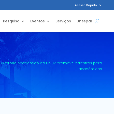
Acesso Rápido
Pesquisa
Eventos
Serviços
Unespar
Diretório Acadêmico da Uniuv promove palestras para
9
acadêmicos