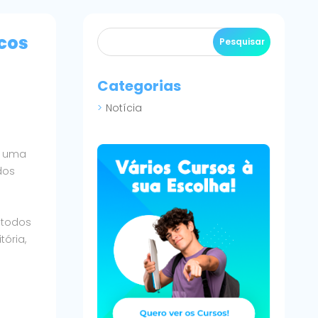
cos
Categorias
Notícia
do uma
ados
 todos
tória,