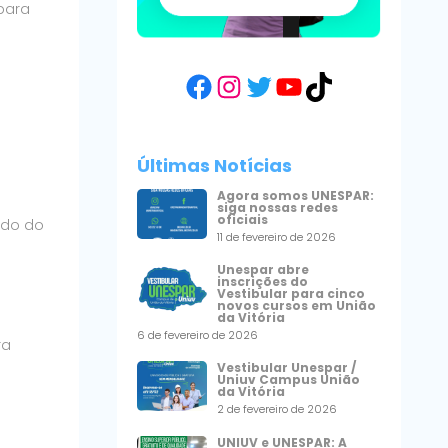
para
Facebook
Instagram
Twitter
YouTube
TikTok
Últimas Notícias
Agora somos UNESPAR:
siga nossas redes
oficiais
ado do
11 de fevereiro de 2026
Unespar abre
inscrições do
Vestibular para cinco
novos cursos em União
da Vitória
6 de fevereiro de 2026
ra
Vestibular Unespar /
Uniuv Campus União
da Vitória
2 de fevereiro de 2026
UNIUV e UNESPAR: A