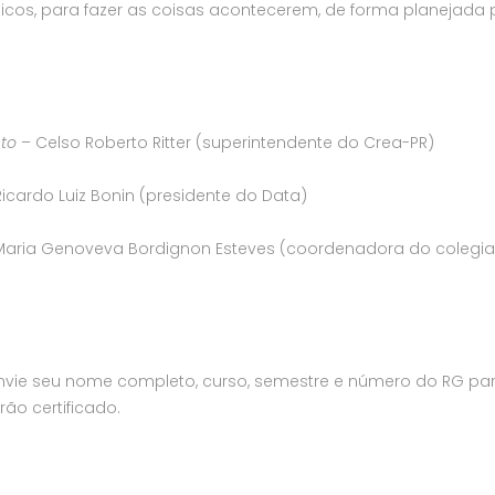
icos, para fazer as coisas acontecerem, de forma planejada 
to
– Celso Roberto Ritter (superintendente do Crea-PR)
icardo Luiz Bonin (presidente do Data)
Maria Genoveva Bordignon Esteves (coordenadora do colegi
, envie seu nome completo, curso, semestre e número do RG pa
ão certificado.