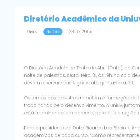
Diretório Acadêmico da Uni
28 07 2009
Uniuv
Notícia
O Diretório Acadêmico Trinta de Abril (Data), do Ce
noite de palestras, sexta-feira, 31, às 19h, na sala 
devem reservar seus lugares até quinta-feira, 30.
Os temas das palestras remetem à formação de lid
trabalhando pelo desenvolvimento. A Uniuv, juntame
está trabalhando, em parceria, para que a região 
Para o presidente do Data, Ricardo Luis Bonin, é i
acadêmicos de cada curso. “Como representante d