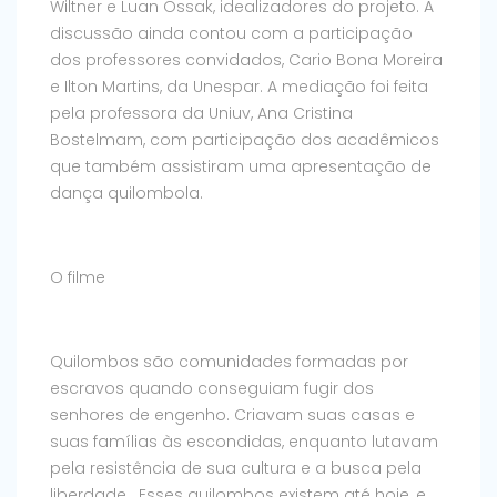
Wiltner e Luan Ossak, idealizadores do projeto. A
discussão ainda contou com a participação
dos professores convidados, Cario Bona Moreira
e Ilton Martins, da Unespar. A mediação foi feita
pela professora da Uniuv, Ana Cristina
Bostelmam, com participação dos acadêmicos
que também assistiram uma apresentação de
dança quilombola.
O filme
Quilombos são comunidades formadas por
escravos quando conseguiam fugir dos
senhores de engenho. Criavam suas casas e
suas famílias às escondidas, enquanto lutavam
pela resistência de sua cultura e a busca pela
liberdade. Esses quilombos existem até hoje, e