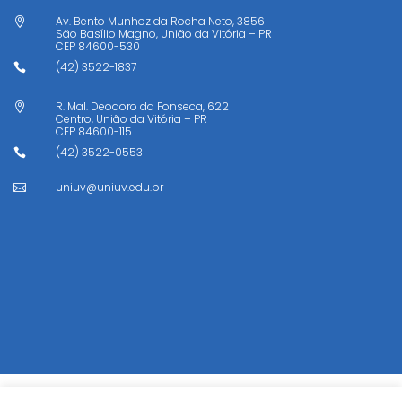
Av. Bento Munhoz da Rocha Neto, 3856

São Basílio Magno, União da Vitória – PR
CEP
84600-530
(42) 3522-1837

R. Mal. Deodoro da Fonseca, 622

Centro, União da Vitória – PR
CEP
84600-115
(42) 3522-0553

uniuv@uniuv.edu.br
