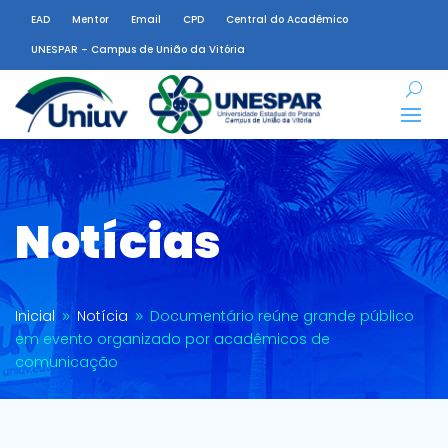
EAD
Mentor
Email
CPD
Central do Acadêmico
UNESPAR – Campus de União da Vitória
Notícias
Inicial
Notícia
Documentário reúne grande público
9
9
em evento organizado por acadêmicos de
comunicação