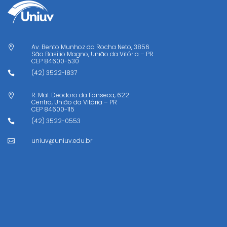
Av. Bento Munhoz da Rocha Neto, 3856

São Basílio Magno, União da Vitória – PR
CEP
84600-530
(42) 3522-1837

R. Mal. Deodoro da Fonseca, 622

Centro, União da Vitória – PR
CEP
84600-115
(42) 3522-0553

uniuv@uniuv.edu.br
