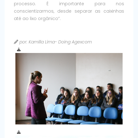
processo. É importante para nos
conscientizarmos, desde separar as caixinhas
até ao lixo orgânico”.
por: Kamilla Lima- Doing Agexcom