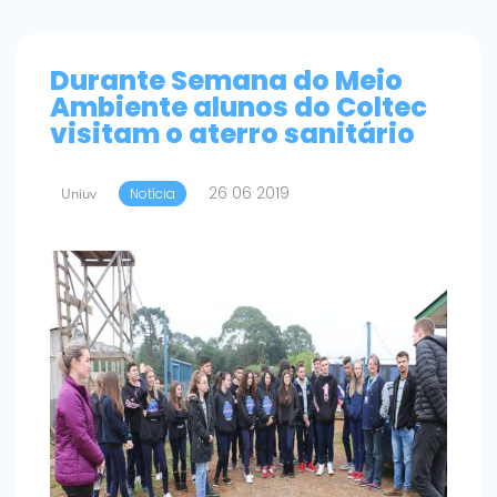
Durante Semana do Meio
Ambiente alunos do Coltec
visitam o aterro sanitário
26 06 2019
Uniuv
Notícia