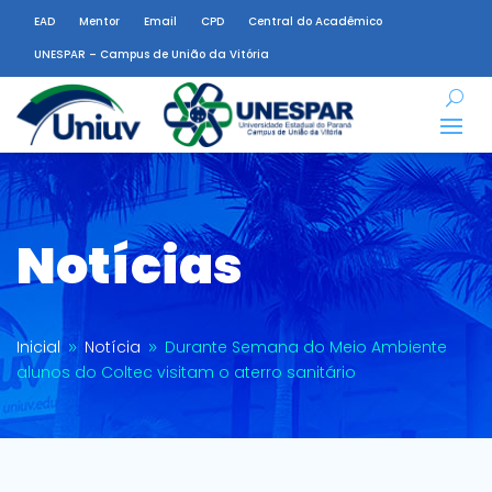
EAD
Mentor
Email
CPD
Central do Acadêmico
UNESPAR – Campus de União da Vitória
Notícias
Inicial
Notícia
Durante Semana do Meio Ambiente
9
9
alunos do Coltec visitam o aterro sanitário