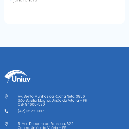
janeiro 1970
Av. Bento Munhoz da Rocha Neto, 3856

São Basílio Magno, União da Vitória – PR
CEP
84600-530
(42) 3522-1837

R. Mal. Deodoro da Fonseca, 622

Centro, União da Vitória – PR