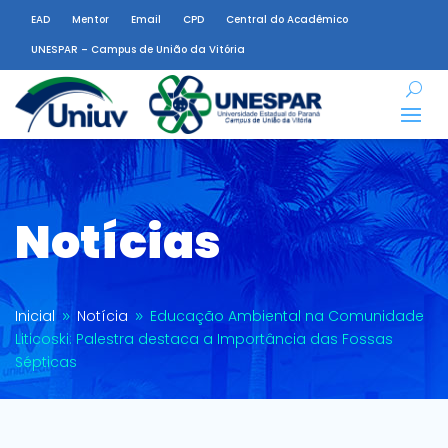
EAD
Mentor
Email
CPD
Central do Acadêmico
UNESPAR – Campus de União da Vitória
Notícias
Inicial
Notícia
Educação Ambiental na Comunidade
9
9
Liticoski: Palestra destaca a Importância das Fossas
Sépticas