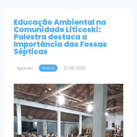
Educação Ambiental na
Comunidade Liticoski:
Palestra destaca a
Importância das Fossas
Sépticas
21 08 2023
Agexcom
Notícia