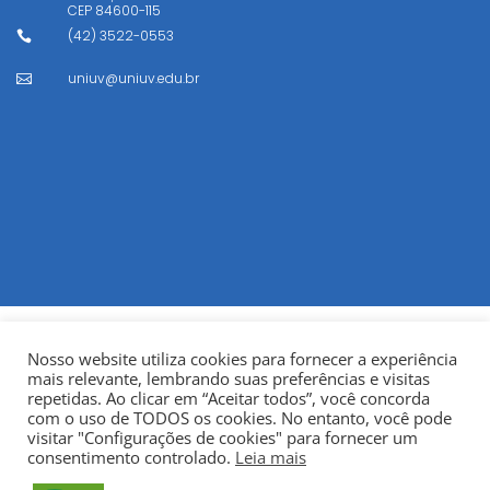
CEP
84600-115
(42) 3522-0553

uniuv@uniuv.edu.br

Nosso website utiliza cookies para fornecer a experiência
mais relevante, lembrando suas preferências e visitas
repetidas. Ao clicar em “Aceitar todos”, você concorda
com o uso de TODOS os cookies. No entanto, você pode
visitar "Configurações de cookies" para fornecer um
© Copyright 2022
Fundação Municipal Centro Universitário
consentimento controlado.
Leia mais
da Cidade de União da Vitória – UNIUV
CNPJ: