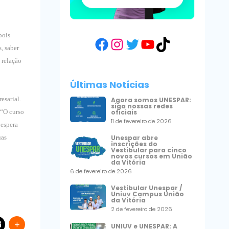
pois
Facebook
Instagram
Twitter
YouTube
TikTok
, saber
 relação
Últimas Notícias
esarial.
Agora somos UNESPAR:
siga nossas redes
oficiais
 “O curso
11 de fevereiro de 2026
 espera
uas
Unespar abre
inscrições do
Vestibular para cinco
novos cursos em União
da Vitória
6 de fevereiro de 2026
Vestibular Unespar /
Uniuv Campus União
da Vitória
2 de fevereiro de 2026
UNIUV e UNESPAR: A