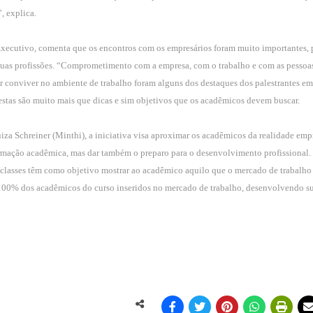
, explica.
Executivo, comenta que os encontros com os empresários foram muito importantes, 
suas profissões. “Comprometimento com a empresa, com o trabalho e com as pessoas
r conviver no ambiente de trabalho foram alguns dos destaques dos palestrantes em
, estas são muito mais que dicas e sim objetivos que os acadêmicos devem buscar.
za Schreiner (Minthi), a iniciativa visa aproximar os acadêmicos da realidade empr
formação acadêmica, mas dar também o preparo para o desenvolvimento profissional.
raclasses têm como objetivo mostrar ao acadêmico aquilo que o mercado de trabalho
e 100% dos acadêmicos do curso inseridos no mercado de trabalho, desenvolvendo s