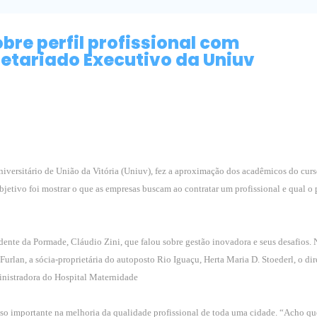
re perfil profissional com
etariado Executivo da Uniuv
niversitário de União da Vitória (Uniuv), fez a aproximação dos acadêmicos do cur
bjetivo foi mostrar o que as empresas buscam ao contratar um profissional e qual o p
idente da Pormade, Cláudio Zini, que falou sobre gestão inovadora e seus desafios. N
Furlan, a sócia-proprietária do autoposto Rio Iguaçu, Herta Maria D. Stoederl, o dir
ministradora do Hospital Maternidade
sso importante na melhoria da qualidade profissional de toda uma cidade. “Acho q