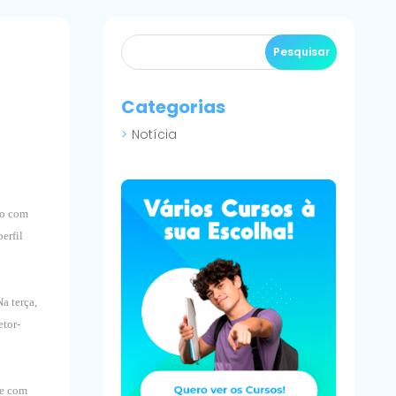
Categorias
Notícia
so com
erfil
a terça,
etor-
ue com