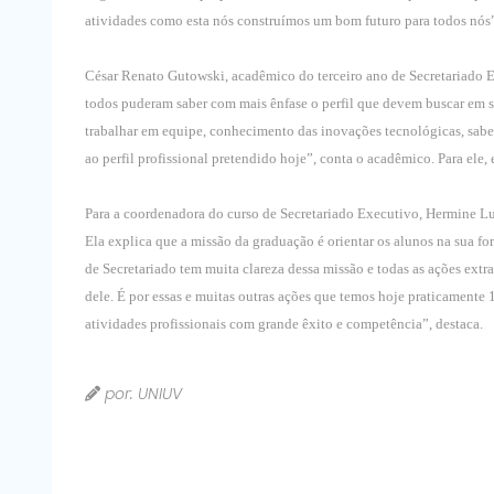
atividades como esta nós construímos um bom futuro para todos nós”
César Renato Gutowski, acadêmico do terceiro ano de Secretariado 
todos puderam saber com mais ênfase o perfil que devem buscar em 
trabalhar em equipe, conhecimento das inovações tecnológicas, sabe
ao perfil profissional pretendido hoje”, conta o acadêmico. Para ele
Para a coordenadora do curso de Secretariado Executivo, Hermine Lui
Ela explica que a missão da graduação é orientar os alunos na sua 
de Secretariado tem muita clareza dessa missão e todas as ações ext
dele. É por essas e muitas outras ações que temos hoje praticament
atividades profissionais com grande êxito e competência”, destaca.
por: UNIUV