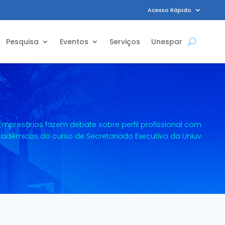
Acesso Rápido
Pesquisa
Eventos
Serviços
Unespar
Empresários fazem debate sobre perfil profissional com
adêmicos do curso de Secretariado Executivo da Uniuv