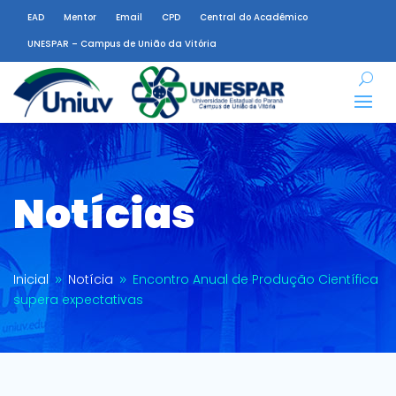
EAD
Mentor
Email
CPD
Central do Acadêmico
UNESPAR – Campus de União da Vitória
Notícias
Inicial
Notícia
Encontro Anual de Produção Científica
9
9
supera expectativas