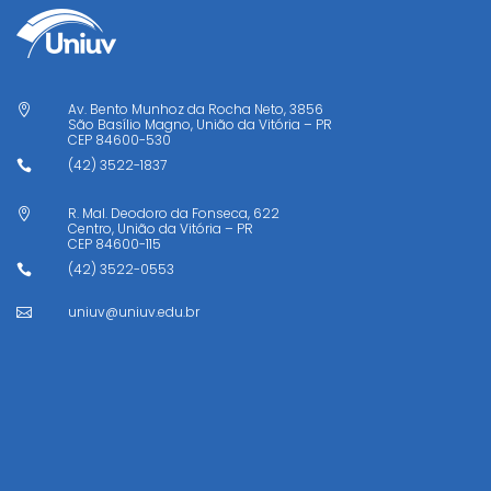
Av. Bento Munhoz da Rocha Neto, 3856

São Basílio Magno, União da Vitória – PR
CEP
84600-530
(42) 3522-1837

R. Mal. Deodoro da Fonseca, 622

Centro, União da Vitória – PR
CEP
84600-115
(42) 3522-0553

uniuv@uniuv.edu.br
