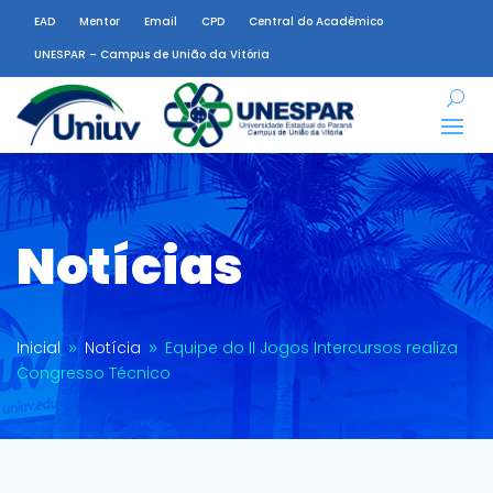
EAD
Mentor
Email
CPD
Central do Acadêmico
UNESPAR – Campus de União da Vitória
Notícias
Inicial
Notícia
Equipe do II Jogos Intercursos realiza
9
9
Congresso Técnico