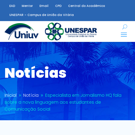
EAD
Mentor
Email
CPD
Central do Acadêmico
UNESPAR – Campus de União da Vitória
Notícias
Inicial
Notícia
Especialista em Jornalismo HQ fala
9
9
sobre a nova linguagem aos estudantes de
Comunicação Social