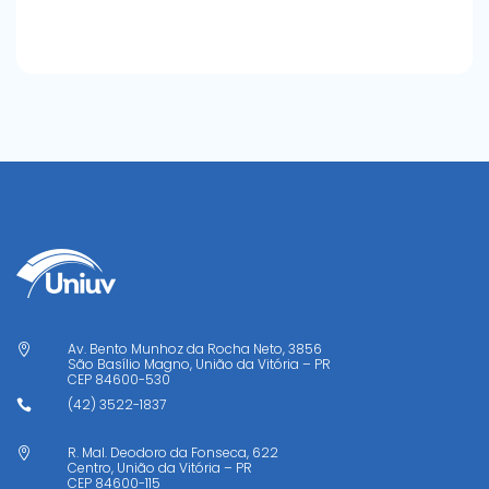
Av. Bento Munhoz da Rocha Neto, 3856

São Basílio Magno, União da Vitória – PR
CEP
84600-530
(42) 3522-1837

R. Mal. Deodoro da Fonseca, 622

Centro, União da Vitória – PR
CEP
84600-115