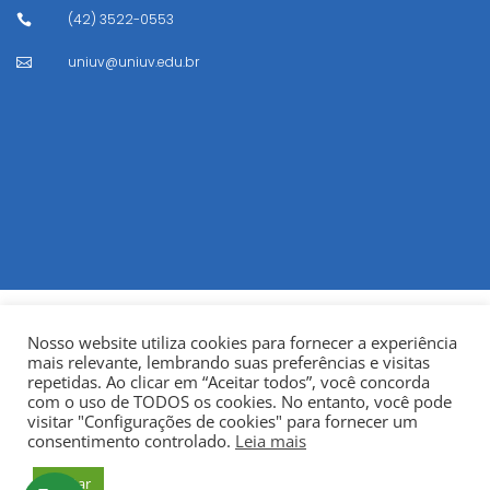
(42) 3522-0553

uniuv@uniuv.edu.br

Nosso website utiliza cookies para fornecer a experiência
mais relevante, lembrando suas preferências e visitas
repetidas. Ao clicar em “Aceitar todos”, você concorda
com o uso de TODOS os cookies. No entanto, você pode
visitar "Configurações de cookies" para fornecer um
© Copyright 2022
Fundação Municipal Centro Universitário
consentimento controlado.
Leia mais
da Cidade de União da Vitória – UNIUV
CNPJ:
Aceitar
75.967.745/0001-23.