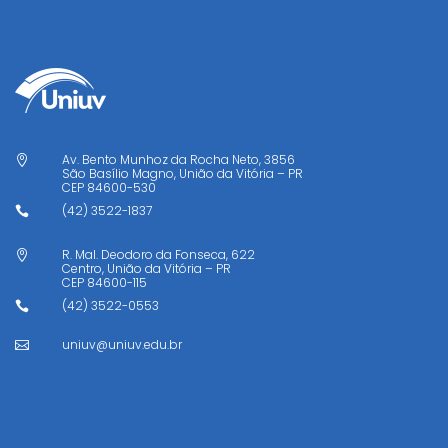
Av. Bento Munhoz da Rocha Neto, 3856

São Basílio Magno, União da Vitória – PR
CEP
84600-530
(42) 3522-1837

R. Mal. Deodoro da Fonseca, 622

Centro, União da Vitória – PR
CEP
84600-115
(42) 3522-0553

uniuv@uniuv.edu.br
