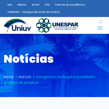
EAD
Mentor
Email
CPD
Central do Acadêmico
UNESPAR – Campus de União da Vitória
Notícias
Inicial
Notícia
Estagiários da Arquiteca realizam
9
9
entrega de projetos