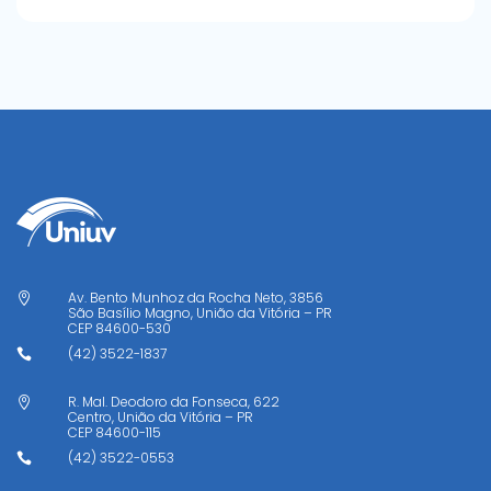
Av. Bento Munhoz da Rocha Neto, 3856

São Basílio Magno, União da Vitória – PR
CEP
84600-530
(42) 3522-1837

R. Mal. Deodoro da Fonseca, 622

Centro, União da Vitória – PR
CEP
84600-115
(42) 3522-0553
