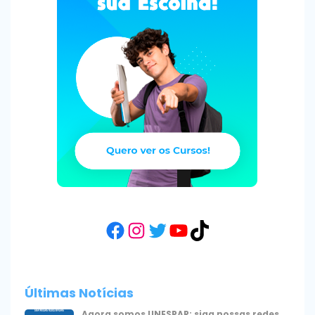
Facebook
Instagram
Twitter
YouTube
TikTok
Últimas Notícias
Agora somos UNESPAR: siga nossas redes