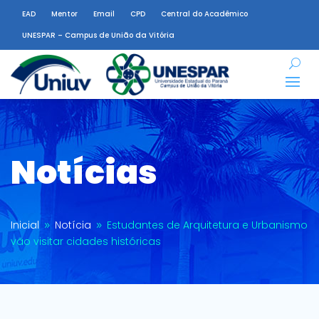
EAD
Mentor
Email
CPD
Central do Acadêmico
UNESPAR – Campus de União da Vitória
Notícias
Inicial
Notícia
Estudantes de Arquitetura e Urbanismo
9
9
vão visitar cidades históricas