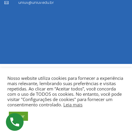
uniuv@uniuv.edu.br

Nosso website utiliza cookies para fornecer a experiência
mais relevante, lembrando suas preferências e visitas
repetidas. Ao clicar em “Aceitar todos”, você concorda
com o uso de TODOS os cookies. No entanto, você pode
visitar "Configurações de cookies" para fornecer um
© Copyright 2022
Fundação Municipal Centro Universitário
consentimento controlado.
Leia mais
da Cidade de União da Vitória – UNIUV
CNPJ:
Aceitar
75.967.745/0001-23.
Todos os direitos reservados.