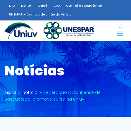
EAD
Mentor
Email
CPD
Central do Acadêmico
UNESPAR – Campus de União da Vitória
Notícias
Inicial
Notícia
Federação Catarinense de
9
9
Basquetebol promove curso na Uniuv