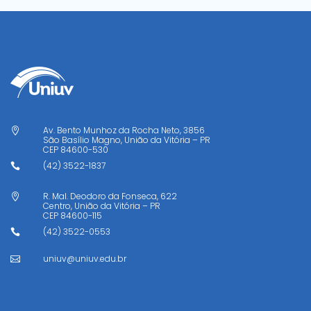
Av. Bento Munhoz da Rocha Neto, 3856

São Basílio Magno, União da Vitória – PR
CEP
84600-530
(42) 3522-1837

R. Mal. Deodoro da Fonseca, 622

Centro, União da Vitória – PR
CEP
84600-115
(42) 3522-0553

uniuv@uniuv.edu.br
