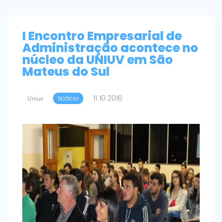
I Encontro Empresarial de
Administração acontece no
núcleo da UNIUV em São
Mateus do Sul
11 10 2016
Uniuv
Notícia