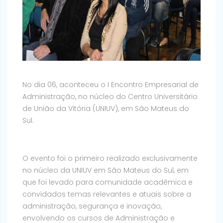
No dia 06, aconteceu o I Encontro Empresarial de
Administração, no núcleo do Centro Universitário
de União da Vitória (UNIUV), em São Mateus do
Sul.
O evento foi o primeiro realizado exclusivamente
no núcleo da UNIUV em São Mateus do Sul, em
que foi levado para comunidade acadêmica e
convidados temas relevantes e atuais sobre a
administração, segurança e inovação,
envolvendo os cursos de Administração e