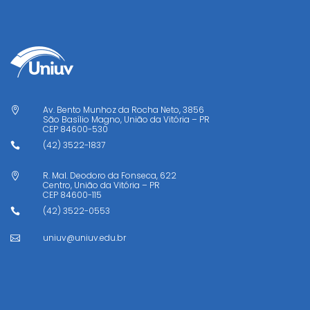
Av. Bento Munhoz da Rocha Neto, 3856

São Basílio Magno, União da Vitória – PR
CEP
84600-530
(42) 3522-1837

R. Mal. Deodoro da Fonseca, 622

Centro, União da Vitória – PR
CEP
84600-115
(42) 3522-0553

uniuv@uniuv.edu.br
