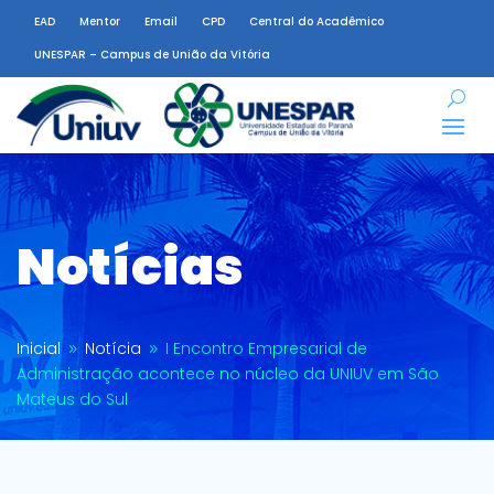
EAD
Mentor
Email
CPD
Central do Acadêmico
UNESPAR – Campus de União da Vitória
Notícias
Inicial
Notícia
I Encontro Empresarial de
9
9
Administração acontece no núcleo da UNIUV em São
Mateus do Sul