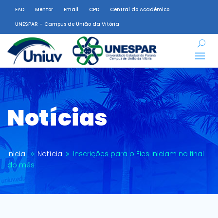
EAD
Mentor
Email
CPD
Central do Acadêmico
UNESPAR – Campus de União da Vitória
Notícias
Inicial
Notícia
Inscrições para o Fies iniciam no final
9
9
do mês