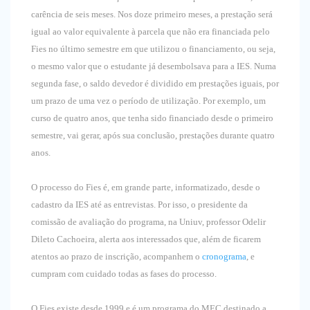
carência de seis meses. Nos doze primeiro meses, a prestação será
igual ao valor equivalente à parcela que não era financiada pelo
Fies no último semestre em que utilizou o financiamento, ou seja,
o mesmo valor que o estudante já desembolsava para a IES. Numa
segunda fase, o saldo devedor é dividido em prestações iguais, por
um prazo de uma vez o período de utilização. Por exemplo, um
curso de quatro anos, que tenha sido financiado desde o primeiro
semestre, vai gerar, após sua conclusão, prestações durante quatro
anos.
O processo do Fies é, em grande parte, informatizado, desde o
cadastro da IES até as entrevistas. Por isso, o presidente da
comissão de avaliação do programa, na Uniuv, professor Odelir
Dileto Cachoeira, alerta aos interessados que, além de ficarem
atentos ao prazo de inscrição, acompanhem o
cronograma
, e
cumpram com cuidado todas as fases do processo.
O Fies existe desde 1999 e é um programa do MEC destinado a