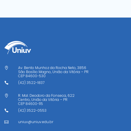
Av. Bento Munhoz da Rocha Neto, 3856

São Basílio Magno, União da Vitória – PR
CEP
84600-530
(42) 3522-1837

R. Mal. Deodoro da Fonseca, 622

Centro, União da Vitória – PR
CEP
84600-115
(42) 3522-0553

uniuv@uniuv.edu.br
