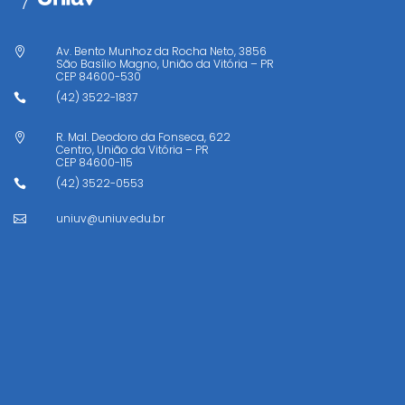
Av. Bento Munhoz da Rocha Neto, 3856

São Basílio Magno, União da Vitória – PR
CEP
84600-530
(42) 3522-1837

R. Mal. Deodoro da Fonseca, 622

Centro, União da Vitória – PR
CEP
84600-115
(42) 3522-0553

uniuv@uniuv.edu.br
