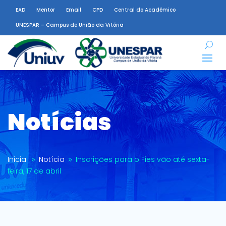
EAD
Mentor
Email
CPD
Central do Acadêmico
UNESPAR – Campus de União da Vitória
Notícias
Inicial
Notícia
Inscrições para o Fies vão até sexta-
9
9
feira, 17 de abril