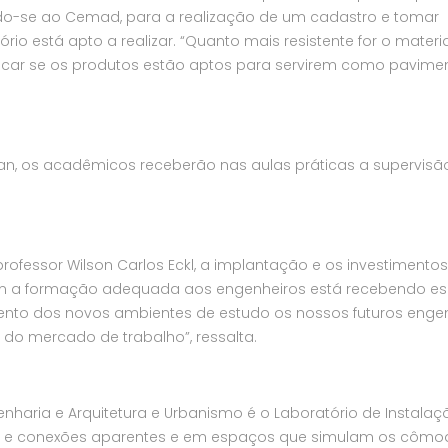
indo-se ao Cemad, para a realização de um cadastro e tomar
io está apto a realizar. “Quanto mais resistente for o materia
icar se os produtos estão aptos para servirem como pavimen
an, os acadêmicos receberão nas aulas práticas a supervisã
rofessor Wilson Carlos Eckl, a implantação e os investimento
 a formação adequada aos engenheiros está recebendo es
mento dos novos ambientes de estudo os nossos futuros enge
 do mercado de trabalho”, ressalta.
haria e Arquitetura e Urbanismo é o Laboratório de Instalaç
bos e conexões aparentes e em espaços que simulam os cômo