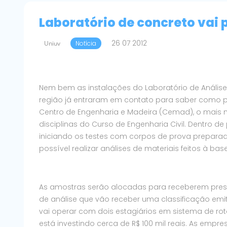
Laboratório de concreto vai 
26 07 2012
Uniuv
Notícia
Nem bem as instalações do Laboratório de Anális
região já entraram em contato para saber como p
Centro de Engenharia e Madeira (Cemad), o mais nov
disciplinas do Curso de Engenharia Civil. Dentro d
iniciando os testes com corpos de prova prepara
possível realizar análises de materiais feitos à b
As amostras serão alocadas para receberem pres
de análise que vão receber uma classificação em
vai operar com dois estagiários em sistema de rot
está investindo cerca de R$ 100 mil reais. As emp