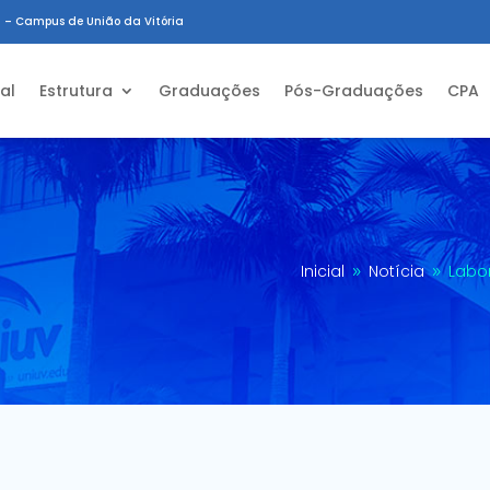
 – Campus de União da Vitória
ial
Estrutura
Graduações
Pós-Graduações
CPA
Inicial
Notícia
Labor
9
9