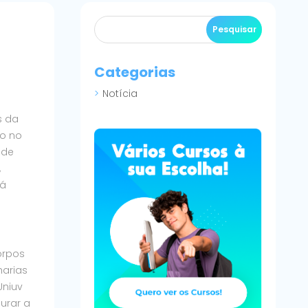
Categorias
Notícia
s da
do no
 de
,
rá
orpos
harias
Uniuv
urar a