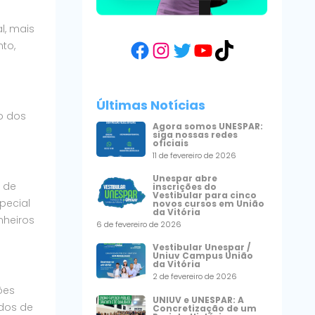
l, mais
Facebook
Instagram
Twitter
YouTube
TikTok
to,
Últimas Notícias
o dos
Agora somos UNESPAR:
siga nossas redes
oficiais
11 de fevereiro de 2026
Unespar abre
s de
inscrições do
Vestibular para cinco
pecial
novos cursos em União
da Vitória
nheiros
6 de fevereiro de 2026
Vestibular Unespar /
Uniuv Campus União
da Vitória
2 de fevereiro de 2026
ões
UNIUV e UNESPAR: A
dos de
Concretização de um