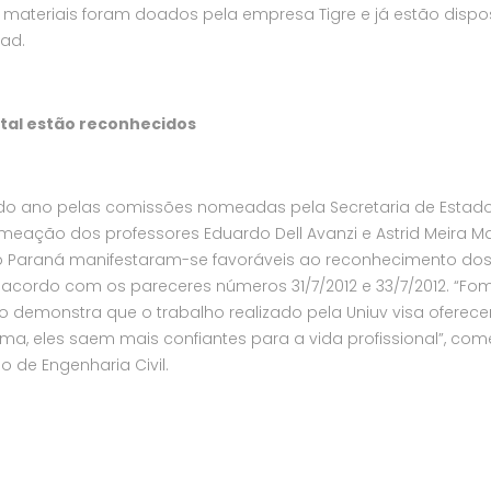
s materiais foram doados pela empresa Tigre e já estão dispo
ad.
ntal estão reconhecidos
o do ano pelas comissões nomeadas pela Secretaria de Estad
omeação dos professores Eduardo Dell Avanzi e Astrid Meira Ma
o Paraná manifestaram-se favoráveis ao reconhecimento do
e acordo com os pareceres números 31/7/2012 e 33/7/2012. “F
 demonstra que o trabalho realizado pela Uniuv visa oferece
ma, eles saem mais confiantes para a vida profissional”, com
 de Engenharia Civil.