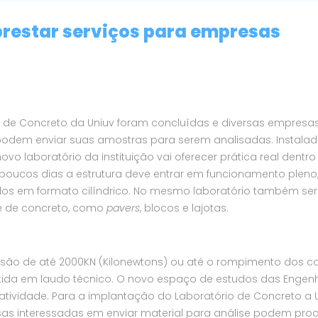
prestar serviços para empresas
e de Concreto da Uniuv foram concluídas e diversas empresa
odem enviar suas amostras para serem analisadas. Instala
o laboratório da instituição vai oferecer prática real dentro
e poucos dias a estrutura deve entrar em funcionamento pleno
dos em formato cilíndrico. No mesmo laboratório também se
ase de concreto, como
pavers
, blocos e lajotas.
são de até 2000KN (Kilonewtons) ou até o rompimento dos c
itida em laudo técnico. O novo espaço de estudos das Engen
atividade. Para a implantação do Laboratório de Concreto a 
resas interessadas em enviar material para análise podem proc