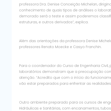
professora Dra. Denise Conceição Michelan, dirig
conhecimento de quais tipos de análises o laboratór
demorado será o teste e assim poderemos classif
estruturas, e outros derivados”, explica.
Além das orientações da professora Denise Michel
professores Renato Moecke e Casyo Franchin.
Para o coordenador do Curso de Engenharia Civil, p
laboratórios demonstram que a preocupação com
atenção. “Acredito que com o início do funciona
vão estar preparados para enfrentar as realidades
Outro ambiente preparado para os cursos de engen
Hidráulicas e Sanitárias, com encanamentos, tu