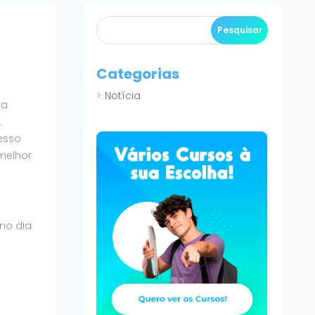
Categorias
Notícia
sa
.
esso
 melhor
 no dia