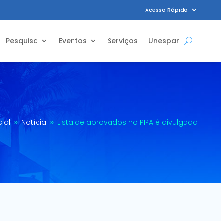
Acesso Rápido
Pesquisa
Eventos
Serviços
Unespar
cial
Notícia
Lista de aprovados no PIPA é divulgada
9
9