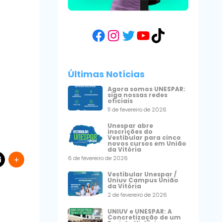
Facebook
Instagram
Twitter
YouTube
TikTok
Últimas Notícias
Agora somos UNESPAR:
siga nossas redes
oficiais
11 de fevereiro de 2026
Unespar abre
inscrições do
Vestibular para cinco
novos cursos em União
da Vitória
6 de fevereiro de 2026
Vestibular Unespar /
Uniuv Campus União
da Vitória
2 de fevereiro de 2026
UNIUV e UNESPAR: A
Concretização de um