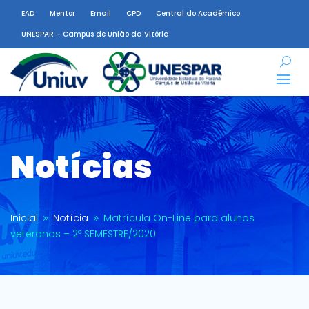
EAD
Mentor
Email
CPD
Central do Acadêmico
UNESPAR – Campus de União da Vitória
Notícias
Inicial
Notícia
Matrícula On-Line para alunos
9
9
veteranos – 2º SEMESTRE/2020