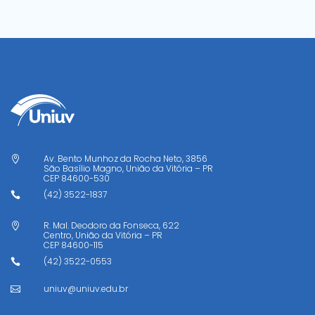
Av. Bento Munhoz da Rocha Neto, 3856

São Basílio Magno, União da Vitória – PR
CEP
84600-530
(42) 3522-1837

R. Mal. Deodoro da Fonseca, 622

Centro, União da Vitória – PR
CEP
84600-115
(42) 3522-0553

uniuv@uniuv.edu.br
